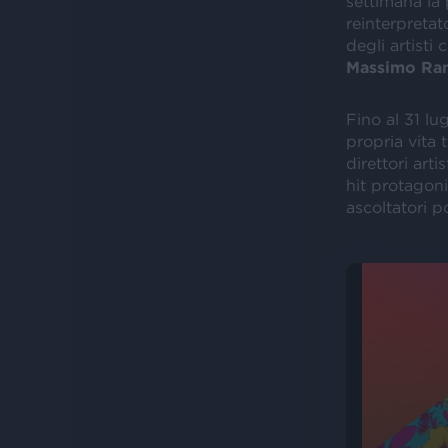
settimana la 
reinterpretat
degli artisti
Massimo
Ran
Fino al 31 lu
propria vita 
direttori arti
hit protagoni
ascoltatori p