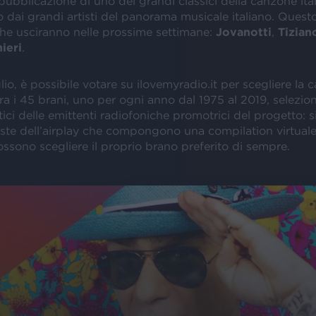
pubblicazione di uno dei grandi classici della canzone ita
o dai grandi artisti del panorama musicale italiano. Questo
 che usciranno nelle prossime settimane:
Jovanotti
,
Tizian
ieri
.
glio, è possibile votare su ilovemyradio.it per scegliere la 
tra i 45 brani, uno per ogni anno dal 1975 al 2019, selezion
stici delle emittenti radiofoniche promotrici del progetto: s
ste dell’airplay che compongono una compilation virtuale 
ossono scegliere il proprio brano preferito di sempre.