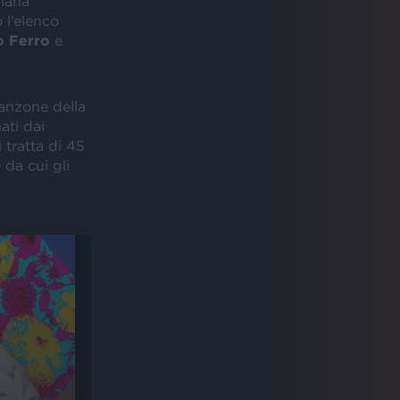
liana
 l’elenco
o
Ferro
e
canzone della
ati dai
i tratta di 45
da cui gli