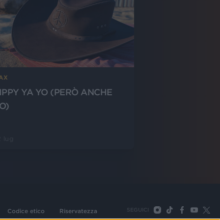
-AX
IPPY YA YO (PERÒ ANCHE
O)
 lug
SEGUICI
Codice etico
Riservatezza