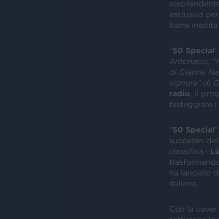
sorprendente 
esclusiva per
barra inedita
“
50 Special
”
Antonacci, “
di Gianna Na
signora” di G
radio
, il pro
festeggiare i
“
50 Special
”
successo dell
classifica i
L
trasformando
ha lanciato d
italiana.
Con la cover