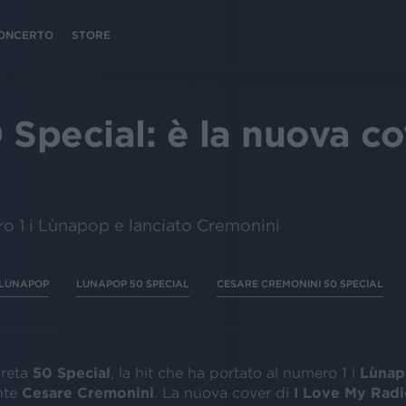
 CONCERTO
STORE
 Special: è la nuova co
ero 1 i Lùnapop e lanciato Cremonini
LÙNAPOP
LUNAPOP 50 SPECIAL
CESARE CREMONINI 50 SPECIAL
preta
50 Special
, la hit che ha portato al numero 1 i
Lùna
nte
Cesare
Cremonini
. La nuova cover di
I Love My Radi