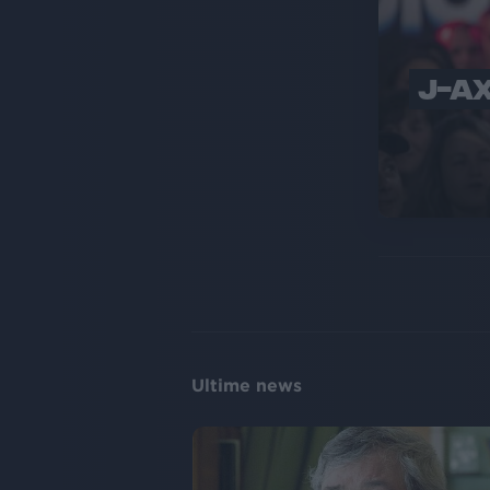
J-AX
Ultime news