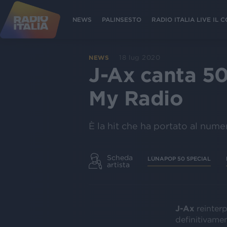
NEWS
PALINSESTO
RADIO ITALIA LIVE IL
18 lug 2020
NEWS
J-Ax canta 50
My Radio
È la hit che ha portato al num
Scheda
LÙNAPOP 50 SPECIAL
artista
J-Ax
reinter
definitivame