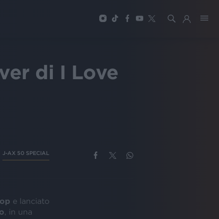
ver di I Love
J-AX 50 SPECIAL
pop
e lanciato
o
, in una