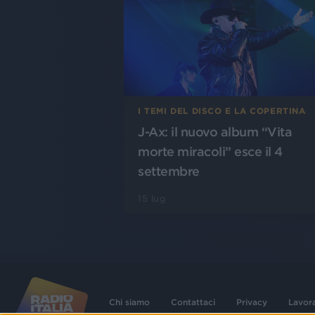
I TEMI DEL DISCO E LA COPERTINA
J-Ax: il nuovo album “Vita
morte miracoli” esce il 4
settembre
15 lug
Chi siamo
Contattaci
Privacy
Lavor