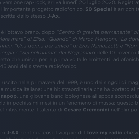
versione rap-rock, arriva lunedì 20 luglio 2020. Registrat
 l'importante progetto radiofonico,
50
Special
è arricchit
 scritta dallo stesso
J-Ax
.
 è l’ottavo brano, dopo
“Centro di gravità permanente” di
Mare mare” di Elisa, “Quando” di Marco Mengoni, “La do
nnini, “Una donna per amico” di Eros Ramazzotti e “Non
iorgia e “Sei nell’anima” dei Negramaro
delle 10 cover di
getto che unisce per la prima volta le emittenti radiofonich
 45 anni del sistema radiofonico.
, uscito nella primavera del 1999, è uno dei singoli di mag
a musica italiana: una hit straordinaria che ha portato al 
ùnapop
, una giovane band bolognese all’epoca sconosciut
la in pochissimi mesi in un fenomeno di massa; questo br
efinitivamente il talento di
Cesare
Cremonini
nell'olimpo 
 di
J-AX
continua così il viaggio di
I love my radio
che v