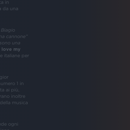
a in
a da una
 Biagio
nna cannone”
 sono una
I love my
e italiane per
gior
numero 1 in
a ai più,
ano inoltre
della musica
ede ogni