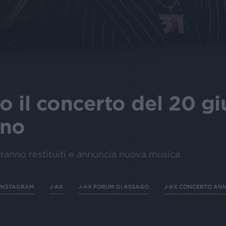
o il concerto del 20 g
ano
erranno restituiti e annuncia nuova musica
 INSTAGRAM
J-AX
J-AX FORUM DI ASSAGO
J-AX CONCERTO AN