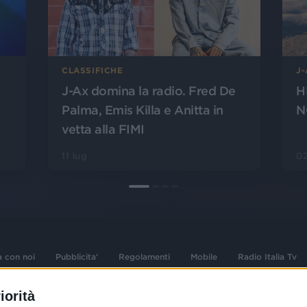
CLASSIFICHE
J
J-Ax domina la radio. Fred De
H
Palma, Emis Killa e Anitta in
N
vetta alla FIMI
11 lug
02
a con noi
Pubblicita'
Regolamenti
Mobile
Radio Italia Tv
iorità