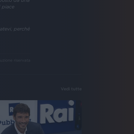
mposto da una
i piace
atevi, perché
uzione riservata
Vedi tutte