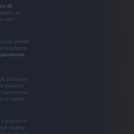
um di
derci in
a vita
”.
ovuto essere
in sicurezza.
a
pandemia
.
di, piuttosto
che saranno
vi torneranno
e di ridare
 il prezzo di
per vedere