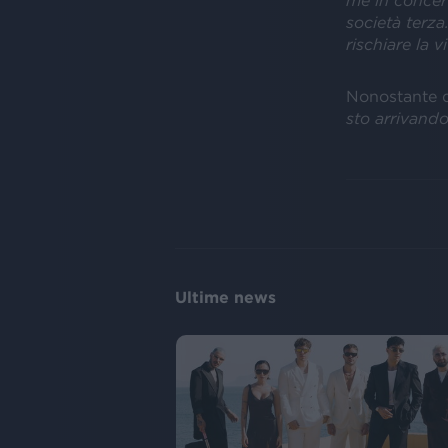
me in concer
società terza
rischiare la 
Nonostante qu
sto arrivand
Ultime news