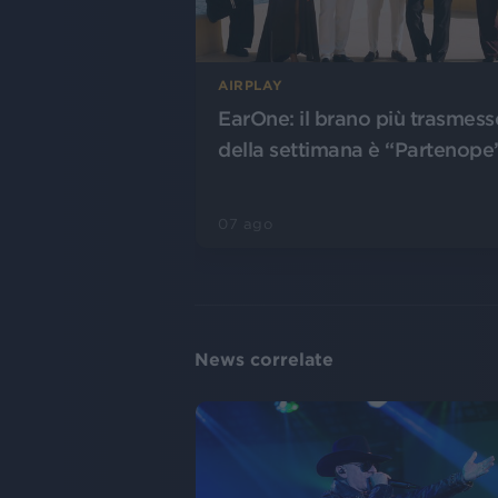
AIRPLAY
EarOne: il brano più trasmess
della settimana è “Partenope
07 ago
News correlate