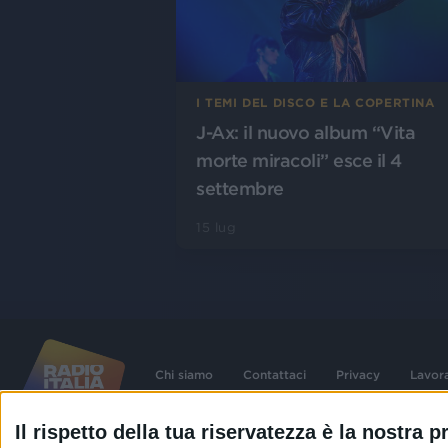
I TEMI DEL DISCO E LA COPERTINA
J-Ax: il nuovo album “Vita
morte miracoli” esce il 4
settembre
15 lug
Chi siamo
Contattaci
Privacy
Lavor
Il rispetto della tua riservatezza è la nostra pr