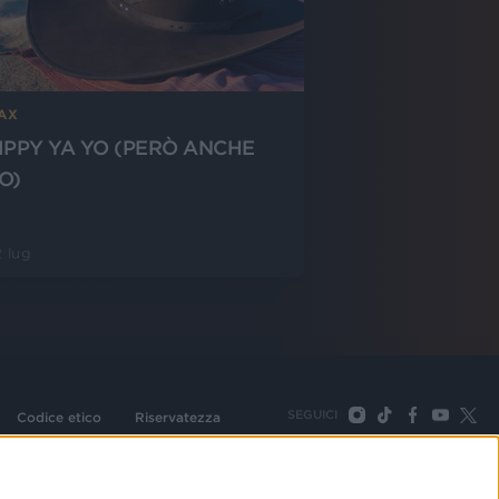
-AX
IPPY YA YO (PERÒ ANCHE
O)
 lug
SEGUICI
Codice etico
Riservatezza