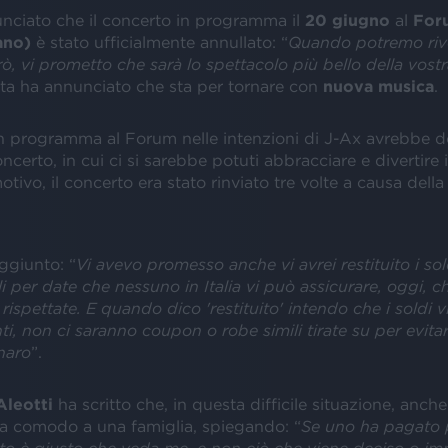
nciato che il concerto in programma il
20 giugno
al
For
ano)
è stato ufficialmente annullato: “
Quando potremo rive
ò, vi prometto che sarà lo spettacolo più bello della vostr
ista ha annunciato che sta per tornare con
nuova musica
.
n programma al Forum nelle intenzioni di J-Ax avrebbe d
certo, in cui ci si sarebbe potuti abbracciare e divertire 
tivo, il concerto era stato rinviato tre volte a causa dell
aggiunto: “
Vi avevo promesso anche vi avrei restituito i sol
li per date che nessuno in Italia vi può assicurare, oggi, 
rispettate. E quando dico 'restituito' intendo che i soldi 
nti, non ci saranno coupon o robe simili tirate su per evitar
enaro
”.
Aleotti
ha scritto che, in questa difficile situazione, anche
 fa comodo a una famiglia, spiegando: “
Se uno ha pagato 