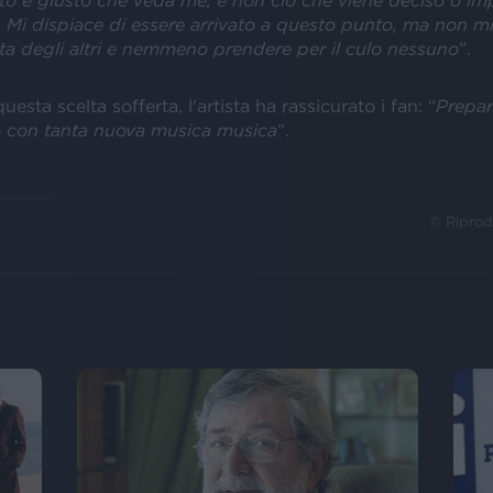
to è giusto che veda me, e non ciò che viene deciso o i
. Mi dispiace di essere arrivato a questo punto, ma non m
vita degli altri e nemmeno prendere per il culo nessuno
”.
esta scelta sofferta, l'artista ha rassicurato i fan: “
Prepar
o con tanta nuova musica musica
”.
© Riprod