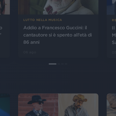
LUTTO NELLA MUSICA
R
o
Addio a Francesco Guccini: il
I
”
cantautore si è spento all’età di
M
86 anni
S
06 ago
0