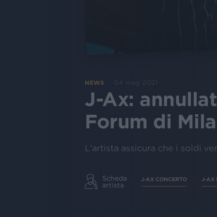
04 mag 2021
NEWS
J-Ax: annullat
Forum di Mil
L'artista assicura che i soldi v
Scheda
J-AX CONCERTO
J-AX
artista