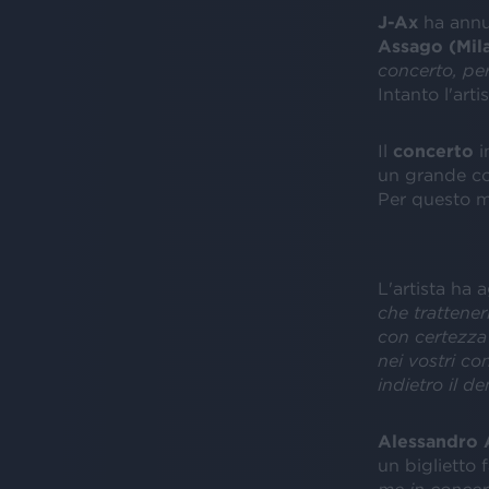
J-Ax
ha annu
Assago (Mil
concerto, per
Intanto l'art
Il
concerto
i
un grande con
Per questo mo
L'artista ha 
che trattener
con certezza 
nei vostri co
indietro il d
Alessandro 
un biglietto