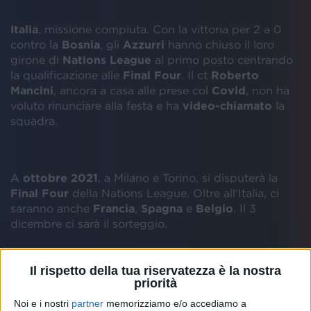
Italia
, missione compiuta. Con la vittoria per 2 a 0
contro la
Bosnia
, gli
Azzurri
hanno chiuso il loro
girone di
Nations League
al primo posto centrando
la qualificazione alle
Final Four
. Il ct
Roberto
Mancini
, ancora a casa alle prese col
Covid
, non ha
voluto rinunciare alla festa e ha
video-chiamato
la
squadra.
A
ottobre 2021
, a Milano e Torino, si disputerà la
Final Four
della Nations League. Oltre all’Italia, ci
saranno anche
Francia
,
Spagna
e
Belgio
. Il 3
dicembre ci sarà il sorteggio.
Il rispetto della tua riservatezza è la nostra
Inoltre, con l’ultimo successo firmato da
Belotti
e
priorità
Berardi
, la Nazionale ha eguagliato un
piccolo
Noi e i nostri
partner
memorizziamo e/o accediamo a