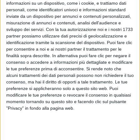
grande record
. Sono 5 partite che gioca in trasferta
informazioni su un dispositivo, come i cookie, e trattiamo dati
senza subire gol. Non succedeva dai tempi di
personali, come identificatori univoci e informazioni standard
Ferruccio Valcareggi
: erano gli anni ’70.
inviate da un dispositivo per annunci e contenuti personalizzati,
misurazione di annunci e contenuti, analisi dell'audience e
sviluppo dei servizi.
Con la tua autorizzazione noi e i nostri 1733
partner possiamo utilizzare dati precisi di geolocalizzazione e
identificazione tramite la scansione del dispositivo. Puoi fare clic
di
Andrea Daz
© Riproduzione riservata
per consentire a noi e ai nostri partner il trattamento per le
finalità sopra descritte. In alternativa puoi fare clic per negare il
consenso o accedere a informazioni più dettagliate e modificare
le tue preferenze prima di acconsentire.
Si rende noto che
alcuni trattamenti dei dati personali possono non richiedere il tuo
Ultime news
Vedi tutte
consenso, ma hai il diritto di opporti a tale trattamento. Le tue
preferenze si applicheranno solo a questo sito web. Puoi
modificare le tue preferenze o revocare il consenso in qualsiasi
momento tornando su questo sito e facendo clic sul pulsante
"Privacy" in fondo alla pagina web.