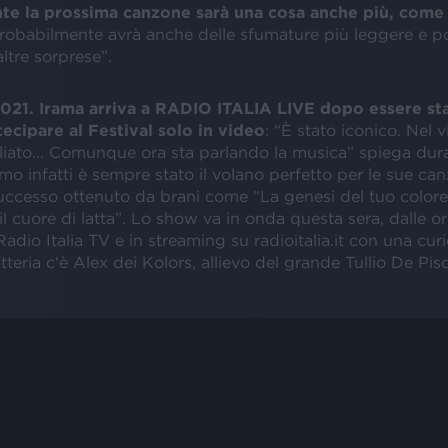
e la prossima canzone sarà una cosa anche più, come 
probabilmente avrà anche delle sfumature più leggere e po
ltre sorprese”.
1. Irama arriva a RADIO ITALIA LIVE dopo essere sta
tecipare al Festival solo in video
: “È stato iconico. Nel 
iato... Comunque ora sta parlando la musica” spiega dura
mo infatti è sempre stato il volano perfetto per le sue can
successo ottenuto da brani come “La genesi del tuo colore
l cuore di latta”. Lo show va in onda questa sera, dalle or
Radio Italia TV e in streaming su radioitalia.it con una curi
atteria c'è Alex dei Kolors, allievo del grande Tullio De Pis