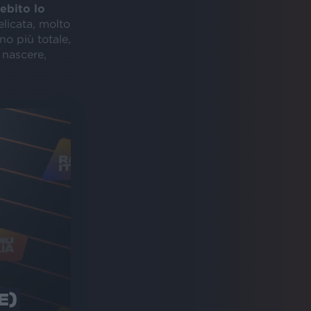
ebito lo
elicata, molto
no più totale,
 nascere,
.
E)