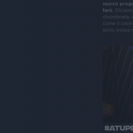
nuovo proge
farò
. Diciamo
disordinata, 
come il casi
ecco, possa s
#ATUPE