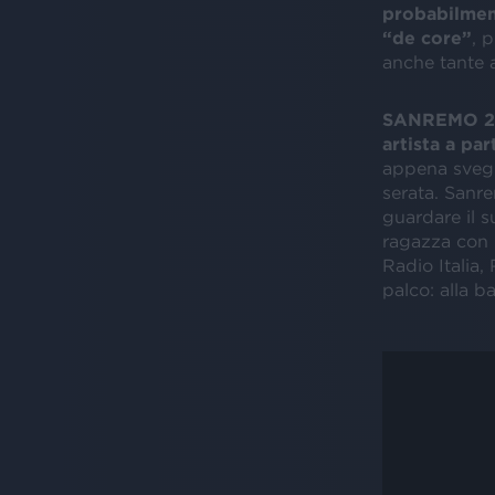
probabilment
“de core”
, 
anche tante a
SANREMO 202
artista a par
appena svegl
serata. Sanre
guardare il 
ragazza con i
Radio Italia, 
palco: alla b