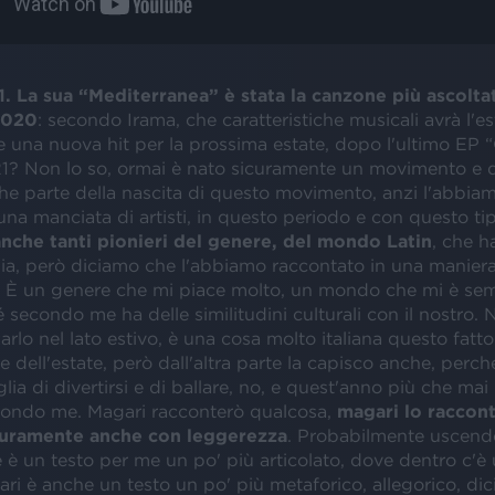
 La sua “Mediterranea” è stata la canzone più ascolta
2020
: secondo Irama, che caratteristiche musicali avrà l'e
e una nuova hit per la prossima estate, dopo l'ultimo EP 
21? Non lo so, ormai è nato sicuramente un movimento e 
he parte della nascita di questo movimento, anzi l'abbiam
una manciata di artisti, in questo periodo e con questo ti
anche tanti pionieri del genere, del mondo Latin
, che h
lia, però diciamo che l'abbiamo raccontato in una maniera
. È un genere che mi piace molto, un mondo che mi è sem
secondo me ha delle similitudini culturali con il nostro. 
arlo nel lato estivo, è una cosa molto italiana questo fatt
e dell'estate, però dall'altra parte la capisco anche, pe
lia di divertirsi e di ballare, no, e quest'anno più che ma
ondo me. Magari racconterò qualcosa,
magari lo raccont
curamente anche con leggerezza
. Probabilmente uscend
 è un testo per me un po' più articolato, dove dentro c'è 
ri è anche un testo un po' più metaforico, allegorico, di