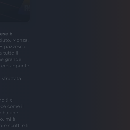
ese è
ciuto, Monza,
 È pazzesca.
 tutto il
one grande
e ero appunto
 sfruttata
molti ci
oce come il
e ha uno
o, mi è
e scritti e li