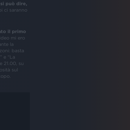
si può dire,
i ci saranno
to il primo
video mi ero
nte la
zoni: basta
” e “La
e 21.00, su
osità sul
copo.