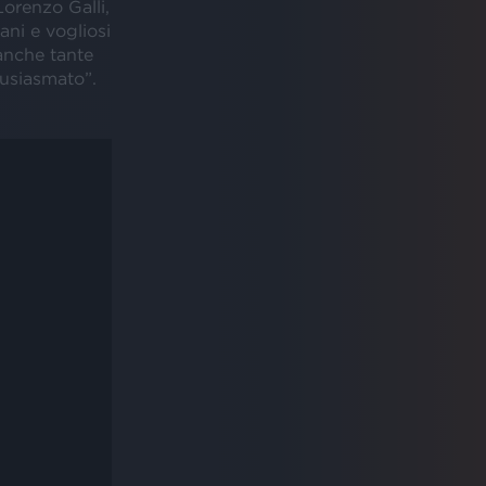
orenzo Galli,
ani e vogliosi
 anche tante
ntusiasmato”.