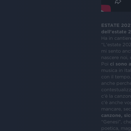
ESTATE 2021.
dell'estate 
Ha in cantier
“L'estate 20
mi sento anc
nascere noi, 
Poi
ci sono 
musica in Ita
con il tempo
anche perché 
contestualizz
c'è la canzon
c'è anche vog
mancare, sec
canzone, si
“Genesi”, che
poetica, maga