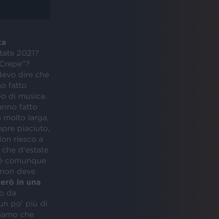
ta
state 2021?
“Crepe”?
devo dire che
o fatto
po di musica.
anno fatto
 molto larga,
pre piaciuto,
Non riesco a
o che d'estate
rché comunque
i non deve
erò in una
o da
un po' più di
ciamo che