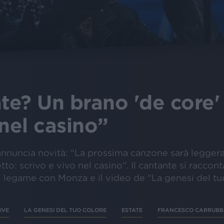
ate? Un brano 'de core'
 nel casino”
annuncia novità: “La prossima canzone sarà leggera
to: scrivo e vivo nel casino”. Il cantante si raccon
il legame con Monza e il video de “La genesi del t
IVE
LA GENESI DEL TUO COLORE
ESTATE
FRANCESCO CARRUB