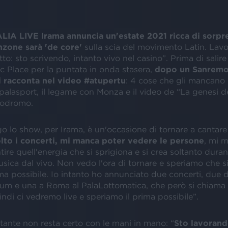
IA LIVE Irama annuncia un'estate 2021 ricca di sorpr
zone sarà 'de core'
sulla scia del movimento Latin. Lavo
o: sto scrivendo, intanto vivo nel casino”. Prima di salire
 Place per la puntata in onda stasera,
dopo un Sanremo 
si racconta nel video #atupertu
: 4 cose che gli mancano 
 palasport, il legame con Monza e il video de “La genesi d
utodromo.
o lo show, per Irama, è un'occasione di tornare a cantare l
to i concerti, mi manca poter vedere le persone
, mi m
tire quell'energia che si sprigiona e si crea soltanto duran
sica dal vivo. Non vedo l'ora di tornare e speriamo che s
ima possibile. Io intanto ho annunciato due concerti, due 
rum e una a Roma al PalaLottomatica, che però si chiama
ndi ci vedremo live e speriamo il prima possibile”.
ntante non resta certo con le mani in mano: “
Sto lavorand