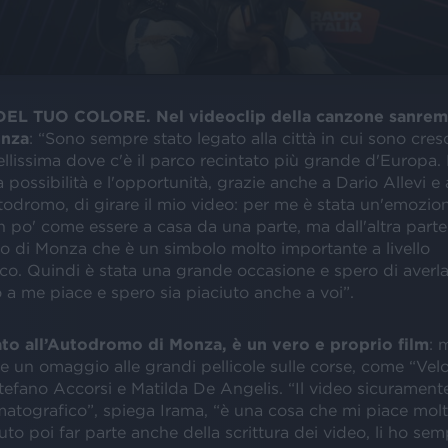
EL TUO COLORE. Nel videoclip della canzone sanrem
onza
: “Sono sempre stato legato alla città in cui sono cres
ellissima dove c'è il parco recintato più grande d'Europa.
 possibilità e l'opportunità, grazie anche a Dario Allevi e a
todromo, di girare il mio video: per me è stata un'emozi
n po' come essere a casa da una parte, ma dall'altra part
o di Monza che è un simbolo molto importante a livello
co. Quindi è stata una grande occasione e spero di averla
o a me piace e spero sia piaciuto anche a voi”.
rato all’Autodromo di Monza, è un vero e proprio film
: 
 un omaggio alle grandi pellicole sulle corse, come “Vel
tefano Accorsi e Matilda De Angelis. “Il video sicurament
atografico”, spiega Irama, “è una cosa che mi piace molt
to poi far parte anche della scrittura dei video, li ho sempr