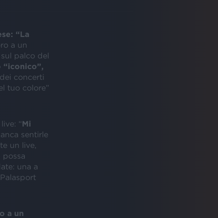
ese: “La
ro a un
 sul palco del
“iconico”,
dei concerti
el tuo colore”
ive: “
Mi
anca sentirle
te un live,
i possa
date: una a
 Palasport
o a un