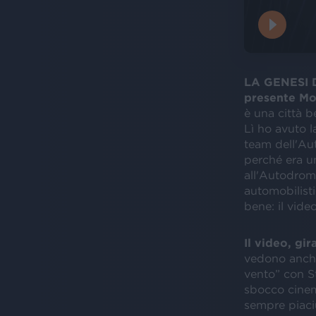
LA GENESI D
presente M
è una città b
Lì ho avuto la
team dell'Au
perché era u
all'Autodrom
automobilisti
bene: il vide
Il video, gi
vedono anche
vento” con S
sbocco cinem
sempre piaciu