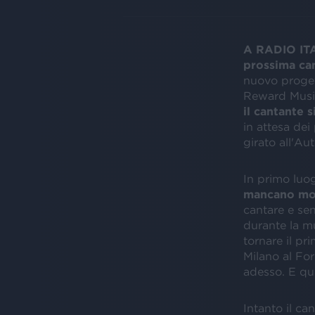
A RADIO ITAL
prossima can
nuovo progett
Reward Music
il cantante 
in attesa dei
girato all'A
In primo luog
mancano mol
cantare e sen
durante la mu
tornare il pr
Milano al Fo
adesso. E qui
Intanto il ca