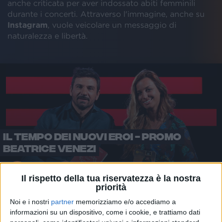
anche criticata per aver indossato abiti femminili
durante i concerti. Attraverso l'immagine, anche su
Instagram
, vuole veicolare un messaggio di
naturalezza e libertà.
IL TEMPO DEI NUOVI EROI - PROMO
BEATRICE VENEZI
Il rispetto della tua riservatezza è la nostra
priorità
Noi e i nostri
partner
memorizziamo e/o accediamo a
Beatrice Venezi
nella sua Lucca, città natale di
informazioni su un dispositivo, come i cookie, e trattiamo dati
Giacomo Puccini, ha tenuto un concerto per 5mila