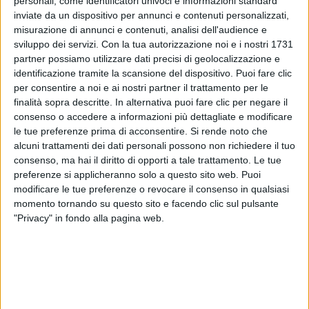
personali, come identificatori univoci e informazioni standard
persone dedicato al Maestro nei suoi 160 anni e lo ha
inviate da un dispositivo per annunci e contenuti personalizzati,
fatto per il
Lucca Summer Festival
, uno dei principali
misurazione di annunci e contenuti, analisi dell'audience e
festival di musica pop e rock italiani: in pratica, ha
sviluppo dei servizi.
Con la tua autorizzazione noi e i nostri 1731
dimostrato che la musica classica è rock e, in
partner possiamo utilizzare dati precisi di geolocalizzazione e
generale, che il potere della musica è infinito.
identificazione tramite la scansione del dispositivo. Puoi fare clic
per consentire a noi e ai nostri partner il trattamento per le
finalità sopra descritte. In alternativa puoi fare clic per negare il
Beatrice Venezi
, classe
1990
, all'
età
di 29 anni è la
consenso o accedere a informazioni più dettagliate e modificare
direttrice d'orchestra vivente più giovane d'Europa,
le tue preferenze prima di acconsentire.
Si rende noto che
un titolo toccato prima di lei a Giannella De Marco
alcuni trattamenti dei dati personali possono non richiedere il tuo
(1943-2010).
consenso, ma hai il diritto di opporti a tale trattamento. Le tue
preferenze si applicheranno solo a questo sito web. Puoi
Beatrice è stata inserita da
modificare le tue preferenze o revocare il consenso in qualsiasi
Forbes
tra i 100 giovani
momento tornando su questo sito e facendo clic sul pulsante
leader del futuro e tra gli under 30 più influenti.
"Privacy" in fondo alla pagina web.
Inoltre è membro della Consulta femminile del
Pontificio Consiglio per la Cultura per il triennio
2019-2021 e quest'anno ha inciso il suo primo disco
sul repertorio sinfonico pucciniano.
Infine è un'ambasciatrice nel mondo della cultura