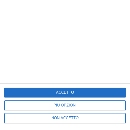
Un post condiviso da Brunori Sas (@brunorisas)
A dire il vero,
Brunori
non si è mai fermato
nemmeno negli ultimi mesi. Oltre a firmare colonne
ACCETTO
sonore, l'anno scorso, insieme a
Dimartino
, ha
scritto “
La vita splendida
”, il primo singolo di “
Il
PIÙ OPZIONI
mondo è nostro
”, l'ultimo album di
Tiziano Ferro
.
NON ACCETTO