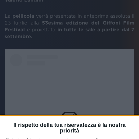
La
pellicola
verrà presentata in anteprima assoluta il
23 luglio alla
53esima edizione del Giffoni Film
Festival
e proiettata
in tutte le sale a partire dal 7
settembre.
Il rispetto della tua riservatezza è la nostra
priorità
Visualizza questo post su Instagram