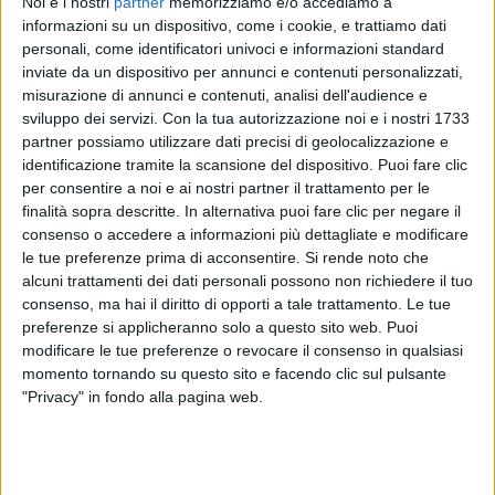
Noi e i nostri
partner
memorizziamo e/o accediamo a
informazioni su un dispositivo, come i cookie, e trattiamo dati
personali, come identificatori univoci e informazioni standard
inviate da un dispositivo per annunci e contenuti personalizzati,
misurazione di annunci e contenuti, analisi dell'audience e
sviluppo dei servizi.
Con la tua autorizzazione noi e i nostri 1733
partner possiamo utilizzare dati precisi di geolocalizzazione e
identificazione tramite la scansione del dispositivo. Puoi fare clic
per consentire a noi e ai nostri partner il trattamento per le
finalità sopra descritte. In alternativa puoi fare clic per negare il
consenso o accedere a informazioni più dettagliate e modificare
Un post condiviso da Brunori Sas (@brunorisas)
le tue preferenze prima di acconsentire.
Si rende noto che
alcuni trattamenti dei dati personali possono non richiedere il tuo
consenso, ma hai il diritto di opporti a tale trattamento. Le tue
Brunori
ha raccontato la sua nuova avventura con
preferenze si applicheranno solo a questo sito web. Puoi
queste parole: “
Questo è il tipo di film che piace a
modificare le tue preferenze o revocare il consenso in qualsiasi
me. Scritto e diretto con cura, interpretato in
momento tornando su questo sito e facendo clic sul pulsante
"Privacy" in fondo alla pagina web.
modo naturale da tutti gli artisti coinvolti. Uno di
quei rari film che sa di vero, che sorridi e ti
commuovi al tempo stesso e che lascia spazi di
riflessione sui rapporti generazionali (ma non