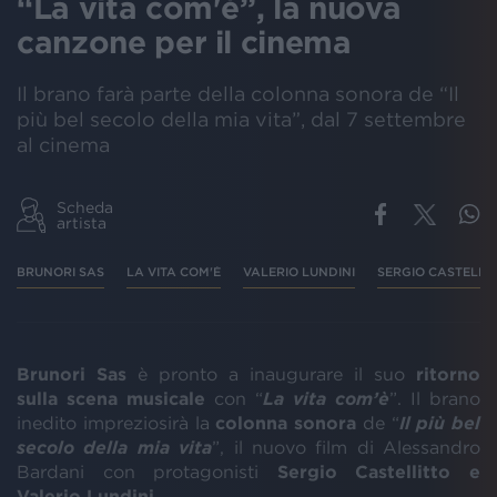
“La vita com'è”, la nuova
canzone per il cinema
Il brano farà parte della colonna sonora de “Il
più bel secolo della mia vita”, dal 7 settembre
al cinema
Scheda
artista
BRUNORI SAS
LA VITA COM'È
VALERIO LUNDINI
SERGIO CASTELLI
Brunori Sas
è pronto a inaugurare il suo
ritorno
sulla scena musicale
con “
La vita com’è
”. Il brano
inedito impreziosirà la
colonna sonora
de “
Il più bel
secolo della mia vita
”, il nuovo film di Alessandro
Bardani con protagonisti
Sergio Castellitto e
Valerio Lundini