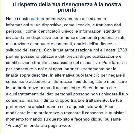
Il rispetto della tua riservatezza è la nostra
priorità
Noi e i nostri
partner
memorizziamo e/o accediamo a
informazioni su un dispositivo, come i cookie, e trattiamo dati
18 lug 2023
CON VALERIO LUNDINI
personali, come identificatori univoci e informazioni standard
inviate da un dispositivo per annunci e contenuti personalizzati,
Il ritorno di Brunori Sas con “La vita com'è”,
misurazione di annunci e contenuti, analisi dell'audience e
la nuova canzone per il cinema
sviluppo dei servizi.
Con la tua autorizzazione noi e i nostri 1733
partner possiamo utilizzare dati precisi di geolocalizzazione e
Il brano farà parte della colonna sonora de “Il più bel
secolo della mia vita”, dal 7 settembre al cinema
identificazione tramite la scansione del dispositivo. Puoi fare clic
per consentire a noi e ai nostri partner il trattamento per le
finalità sopra descritte. In alternativa puoi fare clic per negare il
di
Daniele Verderio
consenso o accedere a informazioni più dettagliate e modificare
le tue preferenze prima di acconsentire.
Si rende noto che
alcuni trattamenti dei dati personali possono non richiedere il tuo
consenso, ma hai il diritto di opporti a tale trattamento. Le tue
preferenze si applicheranno solo a questo sito web. Puoi
modificare le tue preferenze o revocare il consenso in qualsiasi
momento tornando su questo sito e facendo clic sul pulsante
"Privacy" in fondo alla pagina web.