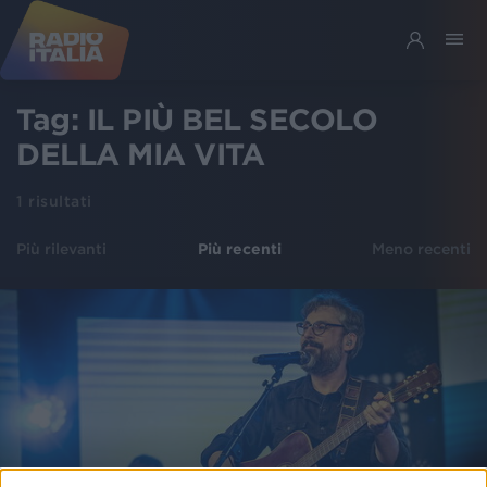
Tag:
IL PIÙ BEL SECOLO
DELLA MIA VITA
1
risultati
Più rilevanti
Più recenti
Meno recenti