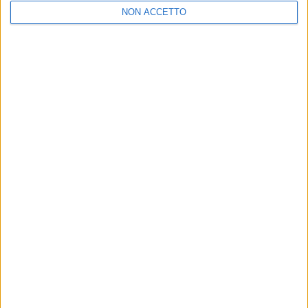
NON ACCETTO
11 ott
Chi siamo
Contattaci
Privacy
Lavora con noi
Pubblicita'
Regolamenti
Mobile
Radio Italia Tv
Codice etico
Riservatezza
SEGUICI