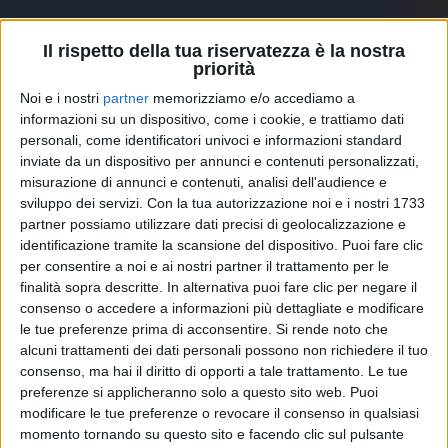
Il rispetto della tua riservatezza è la nostra
Il brano anticipa il nuovo
progetto
del duo.
priorità
Noi e i nostri
partner
memorizziamo e/o accediamo a
Nei mesi scorsi, infatti, gli
Zero Assoluto
avevano
informazioni su un dispositivo, come i cookie, e trattiamo dati
anticipato che stavano lavorando a un album “
Best
personali, come identificatori univoci e informazioni standard
of
” con i loro successi rivisitati insieme ad alcuni
inviate da un dispositivo per annunci e contenuti personalizzati,
colleghi.
misurazione di annunci e contenuti, analisi dell'audience e
sviluppo dei servizi.
Con la tua autorizzazione noi e i nostri 1733
La nuova canzone arriva a quattro anni dalla loro
partner possiamo utilizzare dati precisi di geolocalizzazione e
partecipazione al Festival di Sanremo con il brano
Di
identificazione tramite la scansione del dispositivo. Puoi fare clic
me e di te
, contenuto nell'omonimo album.
per consentire a noi e ai nostri partner il trattamento per le
finalità sopra descritte. In alternativa puoi fare clic per negare il
consenso o accedere a informazioni più dettagliate e modificare
le tue preferenze prima di acconsentire.
Si rende noto che
alcuni trattamenti dei dati personali possono non richiedere il tuo
consenso, ma hai il diritto di opporti a tale trattamento. Le tue
preferenze si applicheranno solo a questo sito web. Puoi
© Riproduzione riservata
modificare le tue preferenze o revocare il consenso in qualsiasi
momento tornando su questo sito e facendo clic sul pulsante