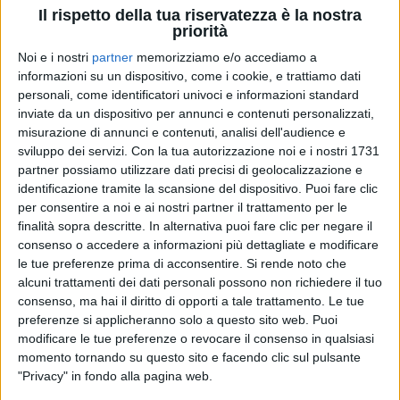
Il rispetto della tua riservatezza è la nostra
priorità
Noi e i nostri
partner
memorizziamo e/o accediamo a
Su Instagram, attraverso una significativa
emoji
,
informazioni su un dispositivo, come i cookie, e trattiamo dati
Tiziano Ferro ha definito il brano una “
bomba
”,
personali, come identificatori univoci e informazioni standard
ricevendo subito il
ringraziamento
del diretto
inviate da un dispositivo per annunci e contenuti personalizzati,
interessato. Tiziano non è nuovo a complimenti di
misurazione di annunci e contenuti, analisi dell'audience e
questo tipo: già pochi mesi fa,
aveva manifestato il
sviluppo dei servizi.
Con la tua autorizzazione noi e i nostri 1731
partner possiamo utilizzare dati precisi di geolocalizzazione e
suo apprezzamento per “
Calipso
”
, la canzone di
identificazione tramite la scansione del dispositivo. Puoi fare clic
Charlie Charles
e
Dardust
realizzata in
per consentire a noi e ai nostri partner il trattamento per le
collaborazione proprio con Mahmood e con Sfera
finalità sopra descritte. In alternativa puoi fare clic per negare il
Ebbasta e Fabri Fibra.
consenso o accedere a informazioni più dettagliate e modificare
le tue preferenze prima di acconsentire.
Si rende noto che
alcuni trattamenti dei dati personali possono non richiedere il tuo
consenso, ma hai il diritto di opporti a tale trattamento. Le tue
preferenze si applicheranno solo a questo sito web. Puoi
modificare le tue preferenze o revocare il consenso in qualsiasi
momento tornando su questo sito e facendo clic sul pulsante
"Privacy" in fondo alla pagina web.