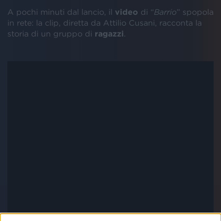
A pochi minuti dal lancio, il
video
di “
Barrio
” spopola
in rete: la clip, diretta da Attilio Cusani, racconta la
storia di un gruppo di
ragazzi
.