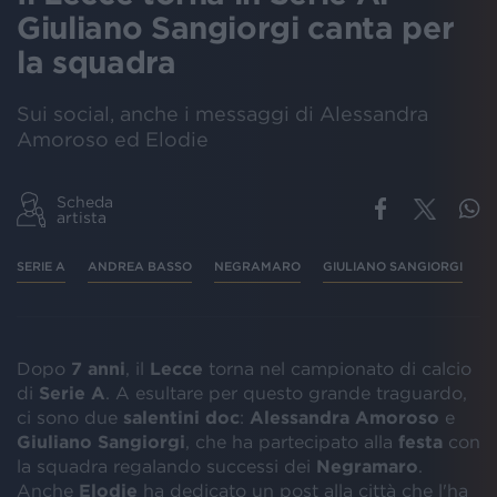
Giuliano Sangiorgi canta per
la squadra
Sui social, anche i messaggi di Alessandra
Amoroso ed Elodie
Scheda
artista
SERIE A
ANDREA BASSO
NEGRAMARO
GIULIANO SANGIORGI
C
Dopo
7 anni
, il
Lecce
torna nel campionato di calcio
di
Serie A
. A esultare per questo grande traguardo,
ci sono due
salentini doc
:
Alessandra Amoroso
e
Giuliano Sangiorgi
, che ha partecipato alla
festa
con
la squadra regalando successi dei
Negramaro
.
Anche
Elodie
ha dedicato un post alla città che l'ha