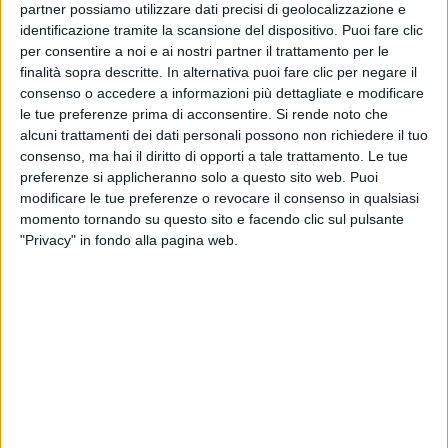
“
Quest'anno dobbiamo tornare in A!
”, aveva
partner possiamo utilizzare dati precisi di geolocalizzazione e
profetizzato
Sangiorgi nel corso del concerto.
identificazione tramite la scansione del dispositivo. Puoi fare clic
per consentire a noi e ai nostri partner il trattamento per le
finalità sopra descritte. In alternativa puoi fare clic per negare il
consenso o accedere a informazioni più dettagliate e modificare
Lo stesso Giuliano è stato grande
protagonista
della
le tue preferenze prima di acconsentire.
Si rende noto che
giornata di ieri (
sabato 11 maggio
): il cantante,
alcuni trattamenti dei dati personali possono non richiedere il tuo
infatti, ha preso parte alla
festa
con la squadra. Per
consenso, ma hai il diritto di opporti a tale trattamento. Le tue
l'occasione ha cantato alcuni brani dei
Negramaro
,
preferenze si applicheranno solo a questo sito web. Puoi
come “
Nuvole e lenzuola
”.
modificare le tue preferenze o revocare il consenso in qualsiasi
momento tornando su questo sito e facendo clic sul pulsante
"Privacy" in fondo alla pagina web.
Quindi, non poteva mancare la canzone che
riassume
un po' l'
impresa
del Lecce, ovvero
“
Meraviglioso
”. Riprendendo parte della serata,
Giuliano Sangiorgi ha
spiegato
: “
Ieri sera sono
andato a trovare la squadra per un saluto e 1000
abbracci di congratulazione ai nostri eroi giallorossi
ma poi, come sempre, si è finito cantando
'Meraviglioso' come il nostro Lecce in serie A
”.