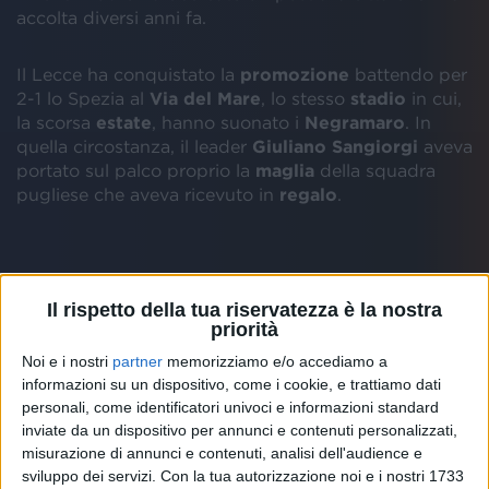
accolta diversi anni fa.
Il Lecce ha conquistato la
promozione
battendo per
2-1 lo Spezia al
Via del Mare
, lo stesso
stadio
in cui,
la scorsa
estate
, hanno suonato i
Negramaro
. In
quella circostanza, il leader
Giuliano Sangiorgi
aveva
portato sul palco proprio la
maglia
della squadra
pugliese che aveva ricevuto in
regalo
.
Riprendendo un
video-racconto
del live a Lecce, la
band ha
aggiunto
: “
13 luglio della scorsa estate: una
Il rispetto della tua riservatezza è la nostra
priorità
maglia regalo dei nostri eroi giallorossi quando
suonammo allo stadio di Via Del Mare dove oggi ci
Noi e i nostri
partner
memorizziamo e/o accediamo a
hanno regalato di nuovo il sogno della Serie A... e noi
informazioni su un dispositivo, come i cookie, e trattiamo dati
lo sapevamo già!
”.
personali, come identificatori univoci e informazioni standard
inviate da un dispositivo per annunci e contenuti personalizzati,
misurazione di annunci e contenuti, analisi dell'audience e
sviluppo dei servizi.
Con la tua autorizzazione noi e i nostri 1733