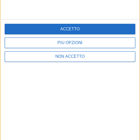
ACCETTO
PIÙ OPZIONI
12 mag 2019
NEWS
NON ACCETTO
Il Lecce torna in Serie A: Giuliano Sangiorgi
canta per la squadra
Sui social, anche i messaggi di Alessandra Amoroso
ed Elodie
di
Andrea Basso