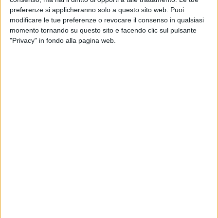
preferenze si applicheranno solo a questo sito web. Puoi
modificare le tue preferenze o revocare il consenso in qualsiasi
momento tornando su questo sito e facendo clic sul pulsante
"Privacy" in fondo alla pagina web.
03 mag 2021
NEWS
Scudetto all'Inter: i post degli artisti tifosi e
dei colleghi juventini
Dalla gioia di Vasco Rossi e Antonacci ai
complimenti di Eros Ramazzotti