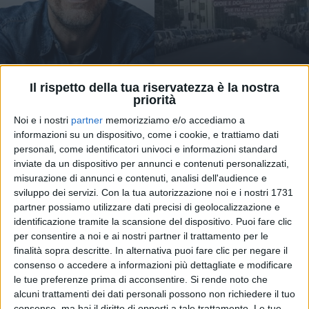
Il rispetto della tua riservatezza è la nostra
19 mag 2021
NEWS
priorità
Salernitana “sei fantastica”: la città
Noi e i nostri
partner
memorizziamo e/o accediamo a
festeggia la Serie A con Max Pezzali
informazioni su un dispositivo, come i cookie, e trattiamo dati
personali, come identificatori univoci e informazioni standard
Le canzoni di Max e degli 883 invadono le strade di
inviate da un dispositivo per annunci e contenuti personalizzati,
Salerno: ecco le foto!
misurazione di annunci e contenuti, analisi dell'audience e
sviluppo dei servizi.
Con la tua autorizzazione noi e i nostri 1731
di
Andrea Basso
partner possiamo utilizzare dati precisi di geolocalizzazione e
identificazione tramite la scansione del dispositivo. Puoi fare clic
per consentire a noi e ai nostri partner il trattamento per le
finalità sopra descritte. In alternativa puoi fare clic per negare il
consenso o accedere a informazioni più dettagliate e modificare
le tue preferenze prima di acconsentire.
Si rende noto che
alcuni trattamenti dei dati personali possono non richiedere il tuo
consenso, ma hai il diritto di opporti a tale trattamento. Le tue