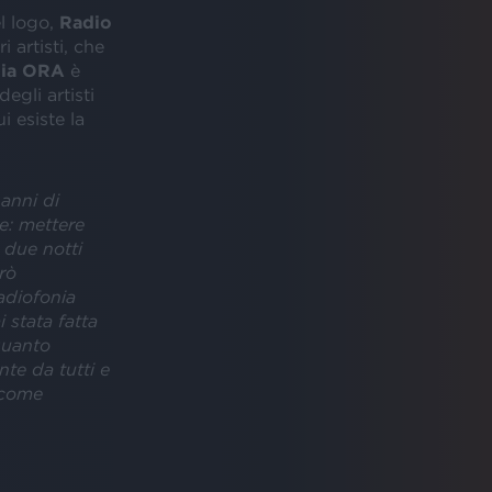
l logo,
Radio
 artisti, che
lia ORA
è
egli artisti
i esiste la
anni di
e: mettere
 due notti
rò
adiofonia
 stata fatta
quanto
te da tutti e
 come