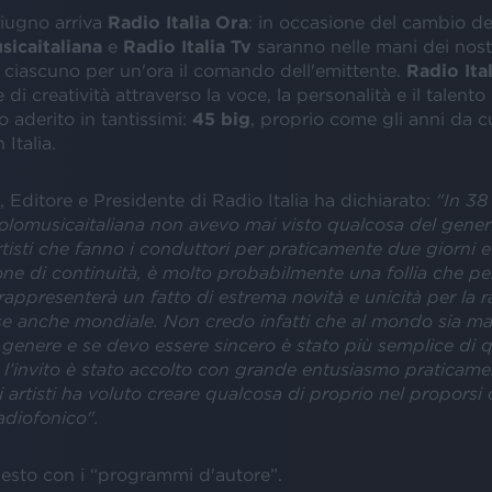
 giugno arriva
Radio Italia Ora
: in occasione del cambio de
sicaitaliana
e
Radio Italia Tv
saranno nelle mani dei nostri
ciascuno per un'ora il comando dell'emittente.
Radio Ita
di creatività attraverso la voce, la personalità e il talento d
o aderito in tantissimi:
45 big
, proprio come gli anni da cu
 Italia.
, Editore e Presidente di Radio Italia ha dichiarato:
"In 38 
solomusicaitaliana
non avevo mai visto qualcosa del gener
tisti che fanno i conduttori per praticamente due giorni e
ne di continuità, è molto probabilmente una follia che pe
appresenterà un fatto di estrema novità e unicità per la r
rse anche mondiale. Non credo infatti che al mondo sia mai
 genere e se devo essere sincero è stato più semplice di 
l’invito è stato accolto con grande entusiasmo praticamen
artisti ha voluto creare qualcosa di proprio nel proporsi
adiofonico".
sesto con i “programmi d'autore”.