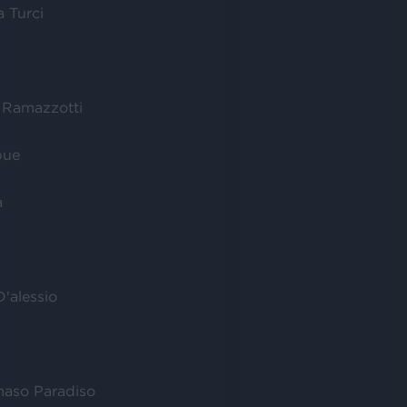
a Turci
 Ramazzotti
bue
a
D'alessio
maso Paradiso