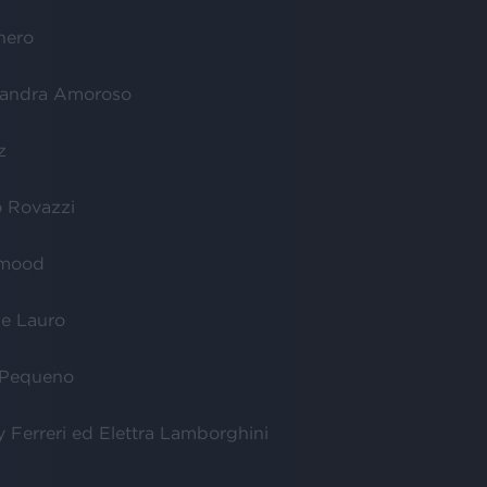
hero
ssandra Amoroso
z
o Rovazzi
hmood
le Lauro
 Pequeno
y Ferreri ed Elettra Lamborghini