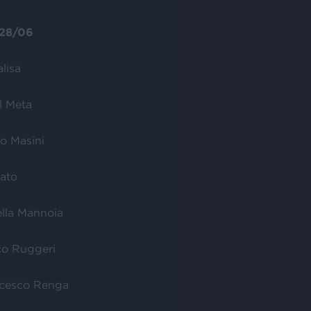
28/06
lisa
l Meta
o Masini
ato
ella Mannoia
co Ruggeri
ncesco Renga