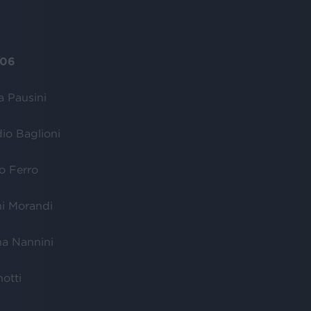
/06
a Pausini
dio Baglioni
no Ferro
ni Morandi
na Nannini
otti