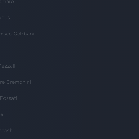
ramaro
deus
cesco Gabbani
Pezzali
re Cremonini
Fossati
ie
acash