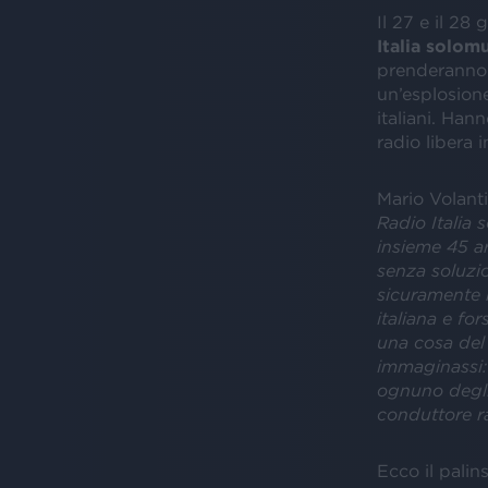
Il 27 e il 28
Italia
solomu
prenderanno 
un’esplosione 
italiani. Hann
radio libera in
Mario Volanti
Radio Italia 
insieme 45 ar
senza soluzio
sicuramente r
italiana e fo
una cosa del
immaginassi: 
ognuno degli 
conduttore r
Ecco il palin