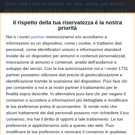
detto che c’era un duetto da fare, avevo già deciso.
Ho scelto io il pezzo e loro hanno lavorato insieme a
me per renderlo quello che è stato
”.
Il rispetto della tua riservatezza è la nostra
priorità
Cosa c’era nel tuo cellulare quando sei tornato in
Noi e i nostri
partner
memorizziamo e/o accediamo a
camera dopo la performance?
informazioni su un dispositivo, come i cookie, e trattiamo dati
personali, come identificatori univoci e informazioni standard
“
Il messaggio che più mi ha colpito forse è stato
inviate da un dispositivo per annunci e contenuti personalizzati,
quello di mio padre perché lui è sempre molto critico
misurazione di annunci e contenuti, analisi dell'audience e
e trova sempre difetti, mentre ieri mi ha detto che gli
sviluppo dei servizi.
Con la tua autorizzazione noi e i nostri 1731
sono piaciuto al cento per cento. Ancora più di
partner possiamo utilizzare dati precisi di geolocalizzazione e
questo però ce n’è un altro: appena mi sono seduto
identificazione tramite la scansione del dispositivo. Puoi fare clic
per consentire a noi e ai nostri partner il trattamento per le
è arrivato un audio di Jovanotti che si
finalità sopra descritte. In alternativa puoi fare clic per negare il
complimentava per come ho fatto la canzone. E’
consenso o accedere a informazioni più dettagliate e modificare
qualcosa di incredibile, potrei tatuarmi le sue
le tue preferenze prima di acconsentire.
Si rende noto che
parole!
”.
alcuni trattamenti dei dati personali possono non richiedere il tuo
consenso, ma hai il diritto di opporti a tale trattamento. Le tue
Qual è il tuo segreto di felicità?
preferenze si applicheranno solo a questo sito web. Puoi
modificare le tue preferenze o revocare il consenso in qualsiasi