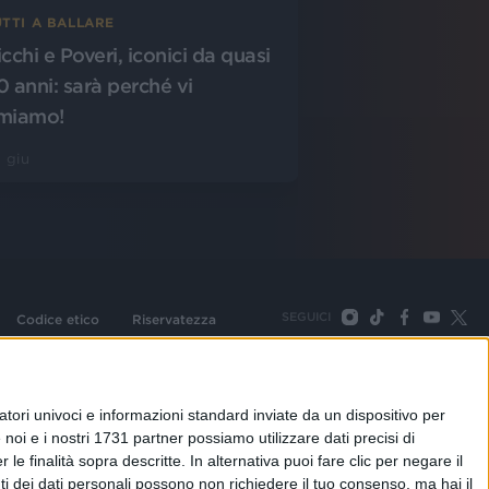
UTTI A BALLARE
cchi e Poveri, iconici da quasi
0 anni: sarà perché vi
miamo!
 giu
SEGUICI
Codice etico
Riservatezza
093 Cologno Monzese (Mi) |Tel. +39 02 254441 | Fax +39
TORNA SU
tori univoci e informazioni standard inviate da un dispositivo per
noi e i nostri 1731 partner possiamo utilizzare dati precisi di
le finalità sopra descritte. In alternativa puoi fare clic per negare il
i dei dati personali possono non richiedere il tuo consenso, ma hai il