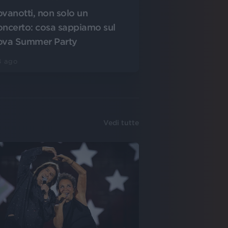
ovanotti, non solo un
oncerto: cosa sappiamo sul
ova Summer Party
4 ago
Vedi tutte