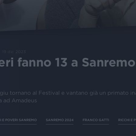
19 dic 2023
veri fanno 13 a Sanrem
u tornano al Festival e vantano già un primato ina
tta ad Amadeus
I E POVERI SANREMO
SANREMO 2024
FRANCO GATTI
RICCHI E 