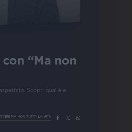
o con “Ma non
spettato. Scopri qual è e
POVERI MA NON TUTTA LA VITA