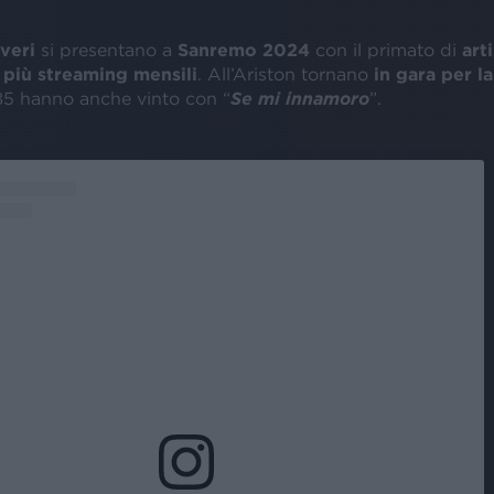
veri
si presentano a
Sanremo 2024
con il primato di
arti
 più streaming mensili
. All’Ariston tornano
in gara per l
985 hanno anche vinto con “
Se mi innamoro
”.