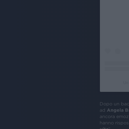
Un 
Dopo un baci
ad
Angela B
ancora emozi
hanno rispost
vita
”.