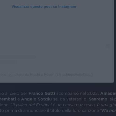
Visualizza questo post su Instagram
post condiviso da Ricchi e Poveri (@ricchiepoveriofficial)
o al cielo per
Franco Gatti
scomparso nel 2022,
Amade
rembati
e
Angelo Sotgiu
se, da veterani di
Sanremo
, si
one. “
Il palco del Festival è una cosa pazzesca, è una gi
o prima di annunciare il titolo della loro canzone “
Ma non