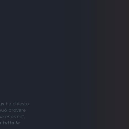
us
ha chiesto
 può provare
oia enorme
”,
 tutta la