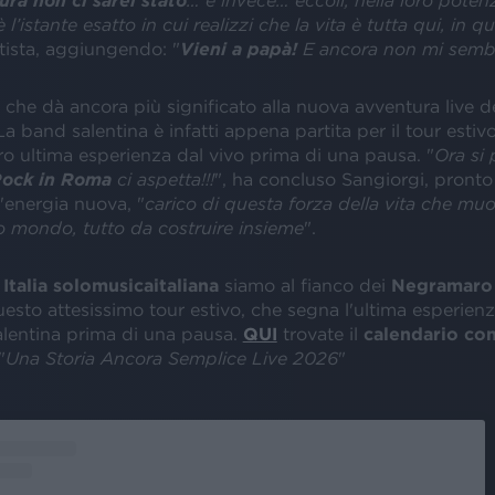
 l’istante esatto in cui realizzi che la vita è tutta qui, in q
artista, aggiungendo: "
Vieni a papà!
E ancora non mi semb
he dà ancora più significato alla nuova avventura live d
 band salentina è infatti appena partita per il tour estiv
ro ultima esperienza dal vivo prima di una pausa. "
Ora si 
ock in Roma
ci aspetta!!!
", ha concluso Sangiorgi, pronto 
'energia nuova, "
carico di questa forza della vita che mu
o mondo, tutto da costruire insieme
".
Italia solomusicaitaliana
siamo al fianco dei
Negramaro
questo attesissimo tour estivo, che segna l'ultima esperienz
alentina prima di una pausa.
QUI
trovate il
calendario co
"
Una Storia Ancora Semplice Live 2026
"