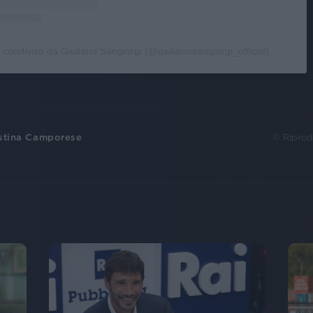
 condiviso da Giuliano Sangiorgi (@giulianosangiorgi_official)
stina Camporese
© Riprod