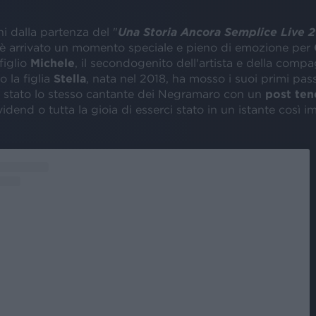
i dalla partenza del "
Una Storia Ancora Semplice Live 
 è arrivato un momento speciale e pieno di emozione per
l figlio
Michele
, il secondogenito dell'artista e della com
 la figlia
Stella
, nata nel 2018, ha mosso i suoi primi pass
è stato lo stesso cantante dei Negramaro con un
post ten
vidend o tutta la gioia di esserci stato in un istante così i