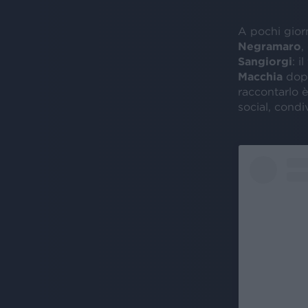
A pochi giorn
Negramaro
,
Sangiorgi
: i
Macchia
dopo
raccontarlo 
social, condi