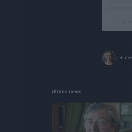
Un post
di
Cri
Ultime news