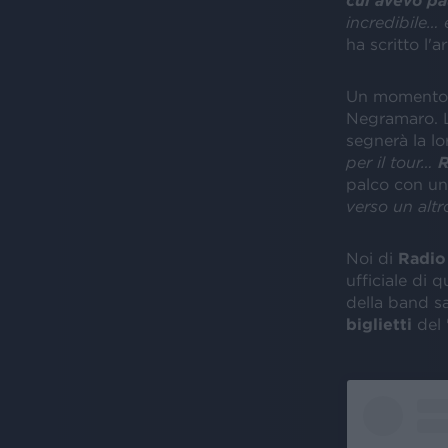
incredibile… è
ha scritto l'
Un momento c
Negramaro. La
segnerà la lo
per il tour…
R
palco con un
verso un altr
Noi di
Radio 
ufficiale di 
della band s
biglietti
del 