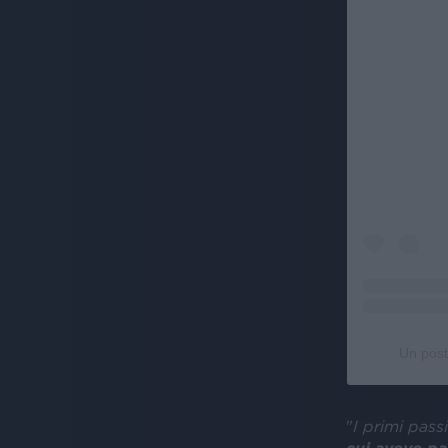
Un post
"
I primi pass
cui avevo pa