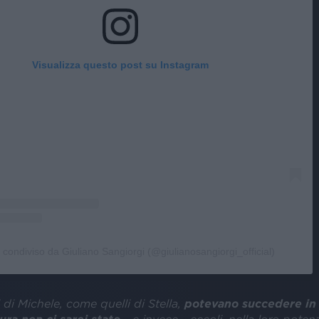
Visualizza questo post su Instagram
 condiviso da Giuliano Sangiorgi (@giulianosangiorgi_official)
i di Michele, come quelli di Stella,
potevano succedere in
ura non ci sarei stato
… e invece… eccoli, nella loro poten