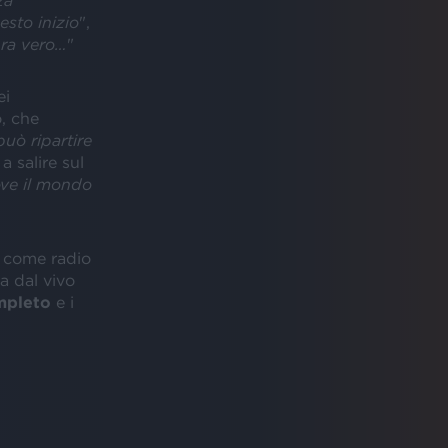
uesto inizio
",
ra vero…
"
ei
o, che
può ripartire
a salire sul
ove il mondo
come radio
a dal vivo
mpleto
e i