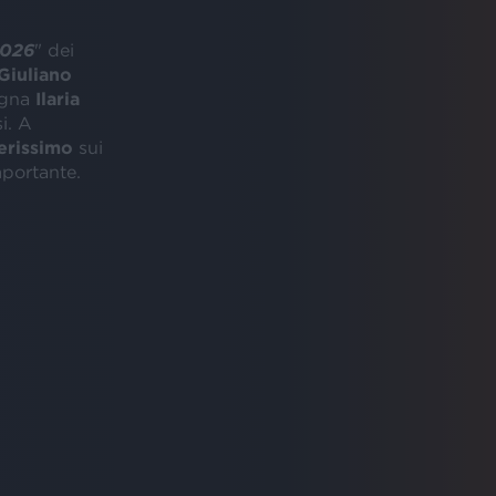
2026
" dei
Giuliano
pagna
Ilaria
i. A
erissimo
sui
mportante.