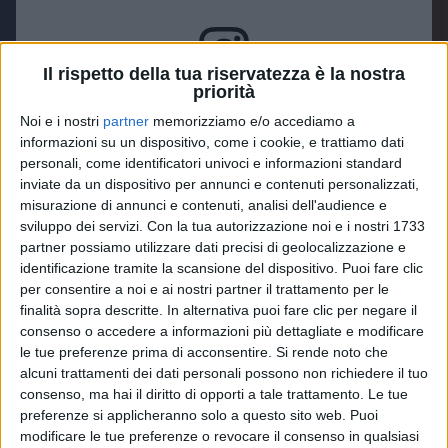
Il rispetto della tua riservatezza è la nostra
priorità
Visualizza questo post su Instagram
Noi e i nostri
partner
memorizziamo e/o accediamo a
informazioni su un dispositivo, come i cookie, e trattiamo dati
personali, come identificatori univoci e informazioni standard
inviate da un dispositivo per annunci e contenuti personalizzati,
misurazione di annunci e contenuti, analisi dell'audience e
sviluppo dei servizi.
Con la tua autorizzazione noi e i nostri 1733
partner possiamo utilizzare dati precisi di geolocalizzazione e
identificazione tramite la scansione del dispositivo. Puoi fare clic
per consentire a noi e ai nostri partner il trattamento per le
finalità sopra descritte. In alternativa puoi fare clic per negare il
consenso o accedere a informazioni più dettagliate e modificare
Un post condiviso da negramaroofficial (@negramaroofficial)
le tue preferenze prima di acconsentire.
Si rende noto che
alcuni trattamenti dei dati personali possono non richiedere il tuo
consenso, ma hai il diritto di opporti a tale trattamento. Le tue
In passato, l’
Unplugged European Tour 2022
aveva
preferenze si applicheranno solo a questo sito web. Puoi
già incassato dei sold out. Ora, infatti, in quasi tutte
modificare le tue preferenze o revocare il consenso in qualsiasi