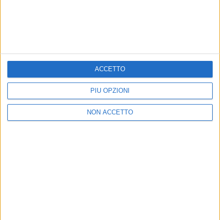
Un post condiviso da Victoria De Angelis/ Måneskin (@vicdeangelis)
ACCETTO
PIÙ OPZIONI
NON ACCETTO
© Riproduzione riservata
Ultime news
Vedi tutte