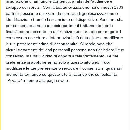
misurazione di annunci e contenuti, analisi dell'audience e
Visualizza questo post su Instagram
sviluppo dei servizi.
Con la tua autorizzazione noi e i nostri 1733
partner possiamo utilizzare dati precisi di geolocalizzazione e
identificazione tramite la scansione del dispositivo. Puoi fare clic
per consentire a noi e ai nostri partner il trattamento per le
finalità sopra descritte. In alternativa puoi fare clic per negare il
consenso o accedere a informazioni più dettagliate e modificare
le tue preferenze prima di acconsentire.
Si rende noto che
alcuni trattamenti dei dati personali possono non richiedere il tuo
consenso, ma hai il diritto di opporti a tale trattamento. Le tue
preferenze si applicheranno solo a questo sito web. Puoi
modificare le tue preferenze o revocare il consenso in qualsiasi
Un post condiviso da Sanremo Rai (@sanremorai)
momento tornando su questo sito e facendo clic sul pulsante
"Privacy" in fondo alla pagina web.
Ora
i quattro musicisti della Capitale sono pronti a
tornare al Teatro Ariston
la sera di giovedì 9
febbraio 2023, nella 73esima edizione della kermesse
in programma da martedì 5 a sabato 11.
Amadeus
infatti è apparso di nuovo al Tg1, ma