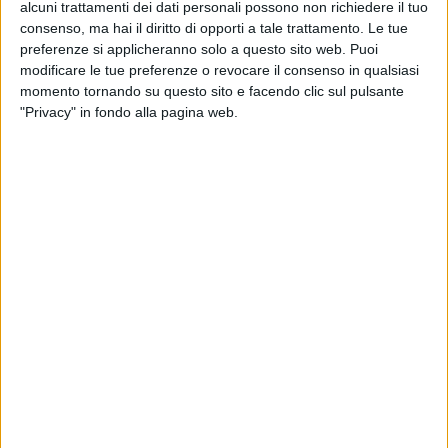
alcuni trattamenti dei dati personali possono non richiedere il tuo
consenso, ma hai il diritto di opporti a tale trattamento. Le tue
preferenze si applicheranno solo a questo sito web. Puoi
modificare le tue preferenze o revocare il consenso in qualsiasi
momento tornando su questo sito e facendo clic sul pulsante
"Privacy" in fondo alla pagina web.
La canzone è stata prodotta e mixata a
Bologna
da
Enrico Zoni
, che ha collaborato con molti artisti
italiani, tra i quali
Elodie
,
Bugo
, e
Ric de Large
.
Ti cerco da qua
è accompagnato da un video che
mostra le bellezze di una Padova deserta durante il
lockdown
. Nella clip, girata dai videomaker
Kore
Bolohan
e
Teo Ballocco
, la band indossa le
mascherine.
© Riproduzione riservata