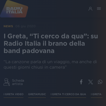
06 giu 2020
NEWS
I Greta, “Ti cerco da qua”: su
Radio Italia il brano della
band padovana
“La canzone parla di un viaggio, ma anche di
questi giorni chiusi in camera”
Scheda
artista
I GRETA VIDEO
GRETAMUSIC
I GRETA TI CERCO DA QUA
I GRETA C