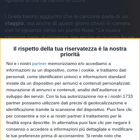
ognuno di noi ha dentro al cuore
”.
I Greta hanno aggiunto che la canzone parla di un
viaggio
, ma anche di questi giorni chiusi in camera,
con lo sguardo verso un punto fisso: “
La nuova
canzone parla di distanza, ma anche di quanto tu sia
qui. La nuova canzone parla di me, è vero, ma parla
Il rispetto della tua riservatezza è la nostra
anche di te. Una finestra, il tramonto, i lampioni
”.
priorità
Noi e i nostri
partner
memorizziamo e/o accediamo a
informazioni su un dispositivo, come i cookie, e trattiamo dati
personali, come identificatori univoci e informazioni standard
inviate da un dispositivo per annunci e contenuti personalizzati,
misurazione di annunci e contenuti, analisi dell'audience e
sviluppo dei servizi.
Con la tua autorizzazione noi e i nostri 1733
partner possiamo utilizzare dati precisi di geolocalizzazione e
identificazione tramite la scansione del dispositivo. Puoi fare clic
per consentire a noi e ai nostri partner il trattamento per le
finalità sopra descritte. In alternativa puoi fare clic per negare il
consenso o accedere a informazioni più dettagliate e modificare
le tue preferenze prima di acconsentire.
Si rende noto che