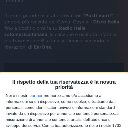
febbraio…
Il primo grande risultato arriva con “
Posti vuoti
”, il
singolo più recente dei Coma_Cose e il
Disco Italia
fino a pochi giorni fa su
Radio Italia
solomusicaitaliana
: la canzone è risultata infatti la
più trasmessa nell’ultima settimana, secondo le
rilevazioni di
EarOne
.
Il rispetto della tua riservatezza è la nostra
priorità
Noi e i nostri
partner
memorizziamo e/o accediamo a
informazioni su un dispositivo, come i cookie, e trattiamo dati
personali, come identificatori univoci e informazioni standard
inviate da un dispositivo per annunci e contenuti personalizzati,
misurazione di annunci e contenuti, analisi dell'audience e
sviluppo dei servizi.
Con la tua autorizzazione noi e i nostri 1733