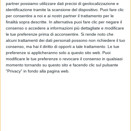
partner possiamo utilizzare dati precisi di geolocalizzazione e
identificazione tramite la scansione del dispositivo. Puoi fare clic
per consentire a noi e ai nostri partner il trattamento per le
finalità sopra descritte. In alternativa puoi fare clic per negare il
consenso o accedere a informazioni più dettagliate e modificare
le tue preferenze prima di acconsentire.
Si rende noto che
alcuni trattamenti dei dati personali possono non richiedere il tuo
consenso, ma hai il diritto di opporti a tale trattamento. Le tue
I Coma_Cose, però, sono andati fortissimi in radio
preferenze si applicheranno solo a questo sito web. Puoi
anche
per tutto il 2024
. Lo conferma il
terzo posto
modificare le tue preferenze o revocare il consenso in qualsiasi
della loro “
Malavita
” nella classifica dei pezzi
più
momento tornando su questo sito e facendo clic sul pulsante
"Privacy" in fondo alla pagina web.
passati
nel corso di tutto l’anno: Fausto Lama e
California lo hanno annunciato tramite i social,
esultando insieme ai fan
che li hanno portati a
questo nuovo traguardo.
Il duo, però, guarda già al
futuro
, visto che a
febbraio tornerà in gara per la terza volta al
Festival
di Sanremo
con il brano “
Cuoricini
”. I Coma_Cose
avevano già preso parte alla kermesse nel
2021
e nel