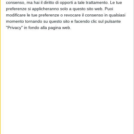
show del
papà
e degli
zii
Don Joe
e
Jake La Furia
consenso, ma hai il diritto di opporti a tale trattamento. Le tue
nel parterre e ha ballicchiato sulle note di
Butta via
preferenze si applicheranno solo a questo sito web. Puoi
tutto
, traccia presente nel secondo album in studio
modificare le tue preferenze o revocare il consenso in qualsiasi
dei Club Dogo,
Penna capitale
.
momento tornando su questo sito e facendo clic sul pulsante
"Privacy" in fondo alla pagina web.
La scena della piccola è stata immortalata in un
video
che
papà Guè
ha orgogliosamente pubblicato
su
Instagram
.
CELINE BALLA MENTRE PAPÀ GUÈ CANTA