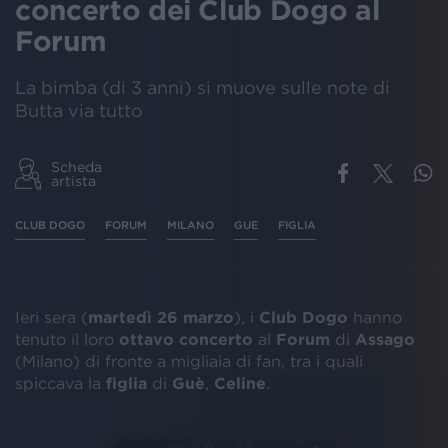
concerto dei Club Dogo al
Forum
La bimba (di 3 anni) si muove sulle note di
Butta via tutto
Scheda
artista
CLUB DOGO
FORUM
MILANO
GUÈ
FIGLIA
Ieri sera (
martedì 26 marzo
), i
Club Dogo
hanno
tenuto il loro
ottavo concerto
al
Forum
di
Assago
(Milano) di fronte a migliaia di fan, tra i quali
spiccava la
figlia
di
Guè
,
Celine
.