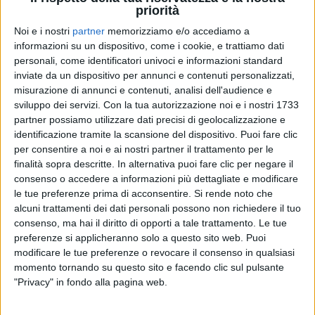
priorità
Noi e i nostri
partner
memorizziamo e/o accediamo a
informazioni su un dispositivo, come i cookie, e trattiamo dati
personali, come identificatori univoci e informazioni standard
46
FOTO
inviate da un dispositivo per annunci e contenuti personalizzati,
misurazione di annunci e contenuti, analisi dell'audience e
sviluppo dei servizi.
Con la tua autorizzazione noi e i nostri 1733
12 set 2025
TIM MUSIC AWARDS 2025
partner possiamo utilizzare dati precisi di geolocalizzazione e
identificazione tramite la scansione del dispositivo. Puoi fare clic
INTERVISTE
per consentire a noi e ai nostri partner il trattamento per le
finalità sopra descritte. In alternativa puoi fare clic per negare il
consenso o accedere a informazioni più dettagliate e modificare
le tue preferenze prima di acconsentire.
Si rende noto che
alcuni trattamenti dei dati personali possono non richiedere il tuo
consenso, ma hai il diritto di opporti a tale trattamento. Le tue
preferenze si applicheranno solo a questo sito web. Puoi
modificare le tue preferenze o revocare il consenso in qualsiasi
momento tornando su questo sito e facendo clic sul pulsante
"Privacy" in fondo alla pagina web.