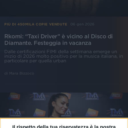
06 gen 2026
PIÙ DI 450MILA COPIE VENDUTE
Rkomi: “Taxi Driver” è vicino al Disco di
Diamante. Festeggia in vacanza
Dalle certificazioni FIMI della settimana emerge un
inizio di 2026 molto positivo per la musica italiana, in
particolare per quella urban
di
Mara Bizzoco
Il rispetto della tua riservatezza è la nostra