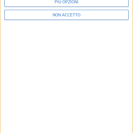
PIÙ OPZIONI
NON ACCETTO
16 mag 2025
IL RACCONTO DEL CONCERTO
Guè è lo Jannik Sinner del rap in Italia
A Milano grande show di chiusura del tour con
Marracash, Anna, Rose Villain, i Club Dogo e altri
ospiti. I video più belli della serata e la scaletta delle
canzoni