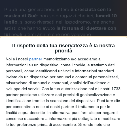
Più di una generazione intera
è cresciuta con la
musica di Gué
: non solo ragazzi che ieri,
lunedì 10
luglio
, si sono riversati nell’Ippodromo, ma anche
artisti che hanno avuto
la fortuna di duettare con
lui
negli ultimi anni e che non volevano
assolutamente mancare in questo appuntamento
Il rispetto della tua riservatezza è la nostra
milanese.
Ernia
è tra i primi, canta con lui “
Futura
priorità
ex
”, ed è lo stesso Gué a gioire della sua presenza:
“
Lo conosco dai suoi primi rap, è una sensazione
Noi e i nostri
partner
memorizziamo e/o accediamo a
informazioni su un dispositivo, come i cookie, e trattiamo dati
fighissima vederlo arrivare fin qui. È il circolo che
personali, come identificatori univoci e informazioni standard
si crea con l'hip-hop, ci sono tante cose che mi
inviate da un dispositivo per annunci e contenuti personalizzati,
hanno reso migliore
”.
misurazione di annunci e contenuti, analisi dell'audience e
sviluppo dei servizi.
Con la tua autorizzazione noi e i nostri 1733
partner possiamo utilizzare dati precisi di geolocalizzazione e
identificazione tramite la scansione del dispositivo. Puoi fare clic
per consentire a noi e ai nostri partner il trattamento per le
finalità sopra descritte. In alternativa puoi fare clic per negare il
consenso o accedere a informazioni più dettagliate e modificare
le tue preferenze prima di acconsentire.
Si rende noto che