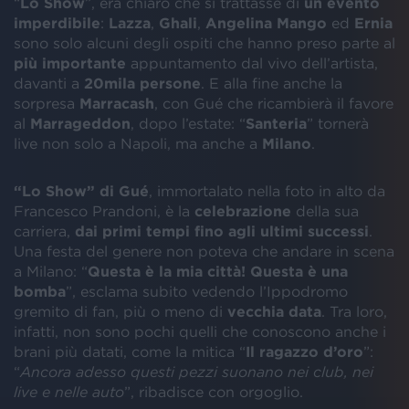
“
Lo Show
”, era chiaro che si trattasse di
un evento
imperdibile
:
Lazza
,
Ghali
,
Angelina Mango
ed
Ernia
sono solo alcuni degli ospiti che hanno preso parte al
più importante
appuntamento dal vivo dell’artista,
davanti a
20mila persone
. E alla fine anche la
sorpresa
Marracash
, con Gué che ricambierà il favore
al
Marrageddon
, dopo l’estate: “
Santeria
” tornerà
live non solo a Napoli, ma anche a
Milano
.
“Lo Show” di Gué
, immortalato nella foto in alto da
Francesco Prandoni, è la
celebrazione
della sua
carriera,
dai primi tempi fino agli ultimi successi
.
Una festa del genere non poteva che andare in scena
a Milano: “
Questa è la mia città! Questa è una
bomba
”, esclama subito vedendo l’Ippodromo
gremito di fan, più o meno di
vecchia data
. Tra loro,
infatti, non sono pochi quelli che conoscono anche i
brani più datati, come la mitica “
Il ragazzo d’oro
”:
“
Ancora adesso questi pezzi suonano nei club, nei
live e nelle auto
”, ribadisce con orgoglio.