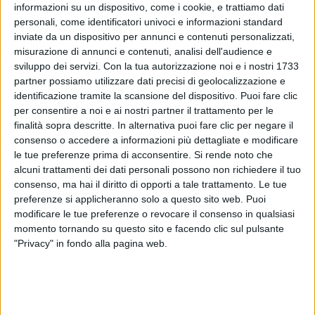
gennaio di qualche anno fa. 'Da adesso non sei più
informazioni su un dispositivo, come i cookie, e trattiamo dati
sola...' ero piccola, ma questo è ciò che mi ricordo
personali, come identificatori univoci e informazioni standard
del momento in cui l’ho conosciuta. Auguro a tutti un
inviate da un dispositivo per annunci e contenuti personalizzati,
rapporto come il nostro e soprattutto auguro a te,
misurazione di annunci e contenuti, analisi dell'audience e
amore mio, una giornata bellissima come sei tu, da
sviluppo dei servizi.
Con la tua autorizzazione noi e i nostri 1733
sempre. Buon Compleanno Silvia!
”, aveva raccontato.
partner possiamo utilizzare dati precisi di geolocalizzazione e
identificazione tramite la scansione del dispositivo. Puoi fare clic
per consentire a noi e ai nostri partner il trattamento per le
finalità sopra descritte. In alternativa puoi fare clic per negare il
Intanto, sui social sta spopolando la
Dolly
Parton
consenso o accedere a informazioni più dettagliate e modificare
Challenge
: anche Laura ha partecipato.
le tue preferenze prima di acconsentire.
Si rende noto che
alcuni trattamenti dei dati personali possono non richiedere il tuo
consenso, ma hai il diritto di opporti a tale trattamento. Le tue
La Dolly Parton Challenge consiste nel pubblicare
preferenze si applicheranno solo a questo sito web. Puoi
quattro
scatti
che potrebbero essere le
foto
profilo
modificare le tue preferenze o revocare il consenso in qualsiasi
di
LinkedIn
(social usato soprattutto per trovare
momento tornando su questo sito e facendo clic sul pulsante
lavoro),
Facebook
,
Instagram
e
Tinder
(app
"Privacy" in fondo alla pagina web.
utilizzata per organizzare incontri amorosi).
Per
LinkedIn
, la cantante ha proposto la copertina di
Laura
Pausini
, l'
album
di
debutto
pubblicato nel