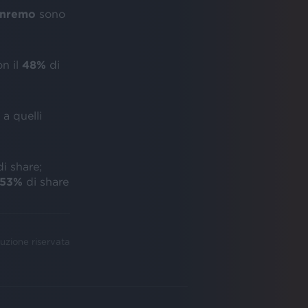
anremo
sono
on il
48%
di
 a quelli
i share;
53%
di share
uzione riservata