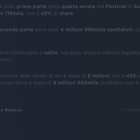
ri
della
prima parte
della
quarta serata
del
Festival
di
S
ni 115mila
, con il
43%
di
share
.
econda parte
sono stati
4 milioni 980mila spettatori
, c
uindi continuano a
salire
, ma sono ancora inferiori rispetto
 anno.
erata della serata di ieri è stata di
8 milioni
con il
45%
d
scorso anno è stata di
9 milioni 500mila
spettatori con il
ra Bizzoco
© Riprod