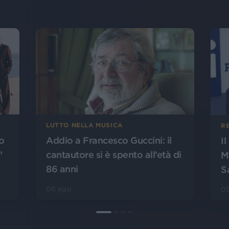
LUTTO NELLA MUSICA
R
o
Addio a Francesco Guccini: il
I
”
cantautore si è spento all’età di
M
86 anni
S
06 ago
0