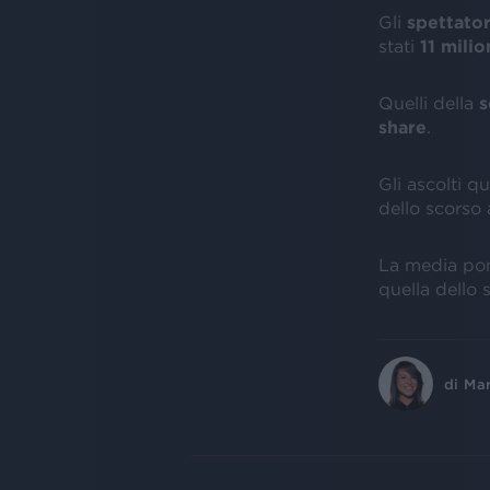
Gli
spettato
stati
11 milio
Quelli della
s
share
.
Gli ascolti q
dello scorso
La media pond
quella dello 
di
Ma