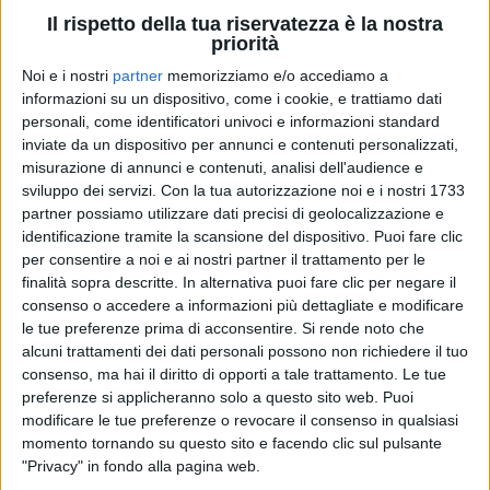
famiglia Neviani
.
Il rispetto della tua riservatezza è la nostra
priorità
Nelle ultime ore,
Nek
si è ritrovato a celebrare
due
Noi e i nostri
partner
memorizziamo e/o accediamo a
importanti ricorrenze
. La
prima
, in ordine di tempo,
informazioni su un dispositivo, come i cookie, e trattiamo dati
è stata l’
anniversario di matrimonio
. Lui e la
moglie
,
personali, come identificatori univoci e informazioni standard
Patrizia Vacondio, si sono sposati il 28 maggio di
22
inviate da un dispositivo per annunci e contenuti personalizzati,
anni fa
. “
Ci sono stati momenti difficili e altri in cui
misurazione di annunci e contenuti, analisi dell'audience e
avremmo voluto che il tempo si fermasse tanto era
sviluppo dei servizi.
Con la tua autorizzazione noi e i nostri 1733
meraviglioso il momento tra di noi. Si, noi. E sarà così
partner possiamo utilizzare dati precisi di geolocalizzazione e
ogni giorno!
”, ha scritto Filippo a corredo di
identificazione tramite la scansione del dispositivo. Puoi fare clic
un’immagine del giorno delle nozze.
per consentire a noi e ai nostri partner il trattamento per le
finalità sopra descritte. In alternativa puoi fare clic per negare il
consenso o accedere a informazioni più dettagliate e modificare
le tue preferenze prima di acconsentire.
Si rende noto che
alcuni trattamenti dei dati personali possono non richiedere il tuo
consenso, ma hai il diritto di opporti a tale trattamento. Le tue
preferenze si applicheranno solo a questo sito web. Puoi
modificare le tue preferenze o revocare il consenso in qualsiasi
momento tornando su questo sito e facendo clic sul pulsante
"Privacy" in fondo alla pagina web.