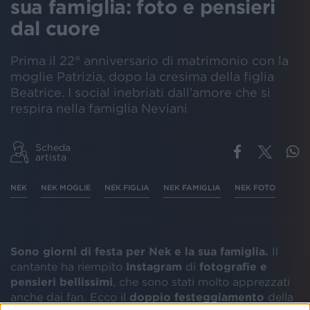
sua famiglia: foto e pensieri
dal cuore
Prima il 22° anniversario di matrimonio con la
moglie Patrizia, dopo la cresima della figlia
Beatrice. I social inebriati dall’amore che si
respira nella famiglia Neviani
Scheda
artista
NEK
NEK MOGLIE
NEK FIGLIA
NEK FAMIGLIA
NEK FOTO
Sono giorni di festa per Nek e la sua famiglia.
Il
cantante ha riempito
Instagram
di
fotografie e
pensieri bellissimi
, che sono stati molto apprezzati
anche dai fan. Ecco il
doppio festeggiamento
della