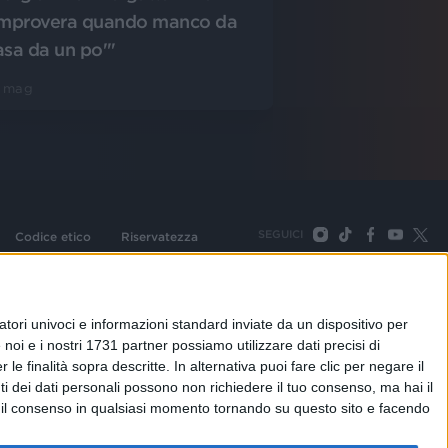
improvera quando manco da
asa da un po'"
5 mag
SEGUICI
Codice etico
Riservatezza
093 Cologno Monzese (Mi) |Tel. +39 02 254441 | Fax +39
TORNA SU
tori univoci e informazioni standard inviate da un dispositivo per
noi e i nostri 1731 partner possiamo utilizzare dati precisi di
le finalità sopra descritte. In alternativa puoi fare clic per negare il
i dei dati personali possono non richiedere il tuo consenso, ma hai il
re il consenso in qualsiasi momento tornando su questo sito e facendo