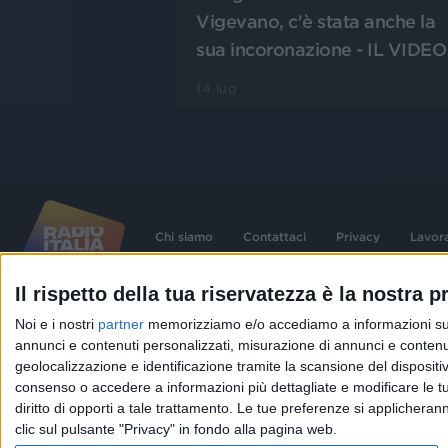
Vigevano, c'è stata anche la
sua incoronazione - IL VIDEO
14 lug
Chi siamo
Contattaci
Privacy
Lavor
Il rispetto della tua riservatezza è la nostra pr
©
2026
RADIO ITALIA S.p.A. P.IVA 06832230152 | Tutti i diritti riservati. Per le
Noi e i nostri
partner
memorizziamo e/o accediamo a informazioni su un 
contenute nel sito sono stati assolti gli obblighi derivanti dalla normativa dei diritt
connessi.
annunci e contenuti personalizzati, misurazione di annunci e contenuti
Capitale Sociale € 580.000,00 interamente versato. Iscr. Reg. Imprese Milano - C
geolocalizzazione e identificazione tramite la scansione del dispositivo.
06832230152. Iscritta al R.E.A. di Milano al n° 1125258. Testata giornalistica Reg
1987.
consenso o accedere a informazioni più dettagliate e modificare le t
diritto di opporti a tale trattamento. Le tue preferenze si applicher
clic sul pulsante "Privacy" in fondo alla pagina web.