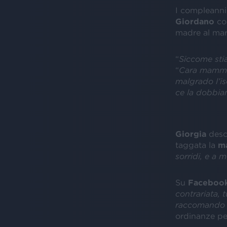
I compleanni
Giordano
co
madre al mar
“
Siccome stia
“
Cara mamma, 
malgrado l’is
ce la dobbiam
Giorgia
descr
taggata la
m
sorridi, e a 
Su
Faceboo
contrariata,
raccomando n
ordinanze pe