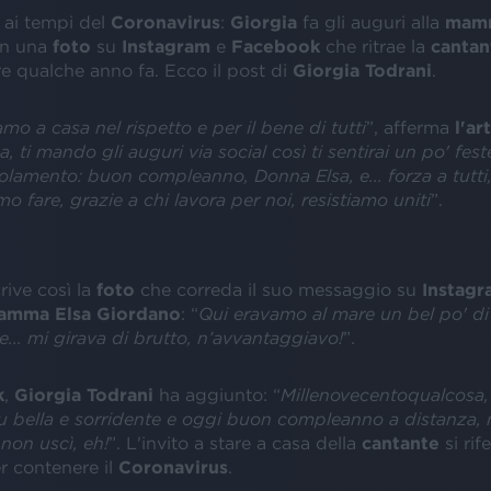
 ai tempi del
Coronavirus
:
Giorgia
fa gli auguri alla
mamm
n una
foto
su
Instagram
e
Facebook
che ritrae la
cantan
e qualche anno fa. Ecco il post di
Giorgia Todrani
.
mo a casa nel rispetto e per il bene di tutti
”, afferma
l'ar
ti mando gli auguri via social così ti sentirai un po' fes
olamento: buon compleanno, Donna Elsa, e... forza a tutti
o fare, grazie a chi lavora per noi, resistiamo uniti
”.
ive così la
foto
che correda il suo messaggio su
Instagr
amma
Elsa Giordano
: “
Qui eravamo al mare un bel po' di 
me... mi girava di brutto, n’avvantaggiavo!
”.
k
,
Giorgia Todrani
ha aggiunto: “
Millenovecentoqualcosa, 
 tu bella e sorridente e oggi buon compleanno a distanza
on uscì, eh!
”. L'invito a stare a casa della
cantante
si rife
r contenere il
Coronavirus
.