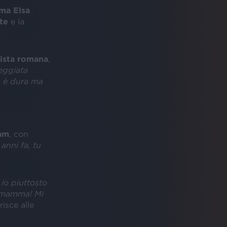
a Elsa
te
e la
tista romana
,
teggiata
, è dura ma
am
, con
anni fa, tu
io piuttosto
, mamma! Mi
risce alle