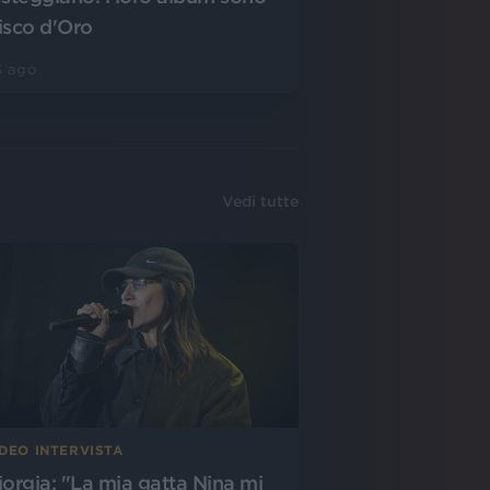
isco d'Oro
3 ago
Vedi tutte
IDEO INTERVISTA
iorgia: "La mia gatta Nina mi