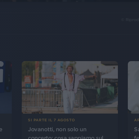
© Riprod
SI PARTE IL 7 AGOSTO
A
Jovanotti, non solo un
S
e
concerto: cosa sappiamo sul
f