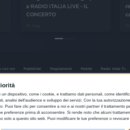
a RADIO ITALIA LIVE - IL
r
CONCERTO
c
15 mag
1
a con noi
Pubblicita'
Regolamenti
Mobile
Radio Italia Tv
iorità
 opere dell'ingegno
Sede Amministrativa: Viale Europa 49, 20
dispositivo, come i cookie, e trattiamo dati personali, come identifica
i d'autore e dei diritti
02 25444220
, analisi dell'audience e sviluppo dei servizi.
Con la tua autorizzazione 
.F. e n° iscrizione
 Puoi fare clic per consentire a noi e ai nostri partner il trattamento per 
Sede Legale: Via Savona 97, 20144 Milano
istrata n°286 - 3 Aprile
ue preferenze prima di acconsentire.
Si rende noto che alcuni trattament
anno solo a questo sito web. Puoi modificare le tue preferenze o revoca