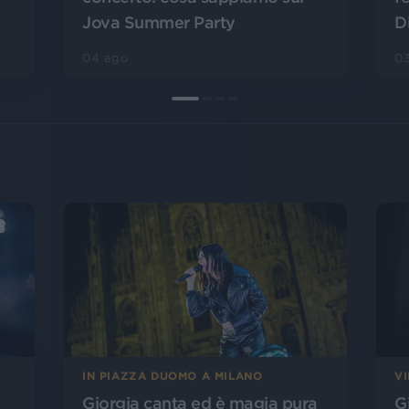
Jova Summer Party
D
04 ago
0
IN PIAZZA DUOMO A MILANO
V
Giorgia canta ed è magia pura
G