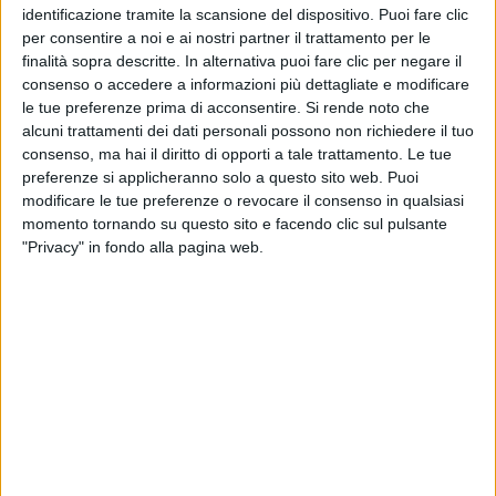
Quando invece l’ho vista piena, all'inizio ho avuto
identificazione tramite la scansione del dispositivo. Puoi fare clic
paura, ma rimane per me un ricordo indelebile
”.
per consentire a noi e ai nostri partner il trattamento per le
finalità sopra descritte. In alternativa puoi fare clic per negare il
Gigi non è solo orgoglioso di essere napoletano,
ma
consenso o accedere a informazioni più dettagliate e modificare
anche campano
. Non a caso, proprio da Caserta, ha
le tue preferenze prima di acconsentire.
Si rende noto che
da poco ricevuto un nuovo premio come
eccellenza
alcuni trattamenti dei dati personali possono non richiedere il tuo
consenso, ma hai il diritto di opporti a tale trattamento. Le tue
del territorio
: “
Ho sempre definito la Campania la
preferenze si applicheranno solo a questo sito web. Puoi
mia casa, un grande appartamento dove Caserta,
modificare le tue preferenze o revocare il consenso in qualsiasi
Salerno, Avellino, Benevento, ovviamente Napoli,
momento tornando su questo sito e facendo clic sul pulsante
sono il salotto, il divano, la cucina, la camera da
"Privacy" in fondo alla pagina web.
letto...
”, spiega. Ma
non vuole essere considerato
un simbolo
della sua città o della sua regione: “
Sono
solo uno che, se può fare qualcosa di bello per la
sua terra, lo fa. Ogni città ha un re; io mi sento
uno schiavo della mia città perché anche grazie ai
napoletani sono diventato Gigi D'Alessio. Adesso
in qualche modo devo ricambiare
”.