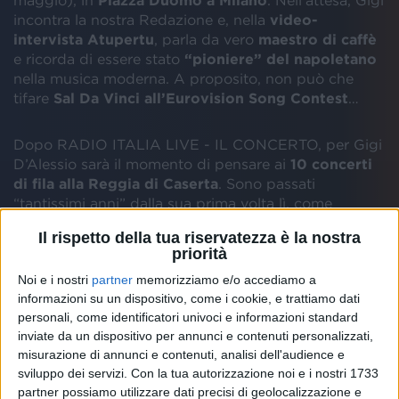
maggio), in
Piazza Duomo a Milano
. Nell’attesa, Gigi
incontra la nostra Redazione e, nella
video-
intervista Atupertu
, parla da vero
maestro di caffè
e ricorda di essere stato
“pioniere” del napoletano
nella musica moderna. A proposito, non può che
tifare
Sal Da Vinci all’Eurovision Song Contest
…
Dopo RADIO ITALIA LIVE - IL CONCERTO, per Gigi
D’Alessio sarà il momento di pensare ai
10 concerti
di fila alla Reggia di Caserta
. Sono passati
“tantissimi anni” dalla sua prima volta lì, come
piccolo turista: “
Era una gita scolastica, andavo alle
Il rispetto della tua riservatezza è la nostra
elementari
”. Ma l’artista, in quella location speciale,
priorità
ha già scritto
pagine importanti
della sua carriera:
Noi e i nostri
partner
memorizziamo e/o accediamo a
“
Ricordo con tanto affetto un concerto che feci
informazioni su un dispositivo, come i cookie, e trattiamo dati
nel 2015, davanti a 400.000 persone nella piazza
personali, come identificatori univoci e informazioni standard
davanti alla Reggia di Caserta, una delle più
inviate da un dispositivo per annunci e contenuti personalizzati,
grandi d’Europa
”, racconta. Quell’esperienza è
misurazione di annunci e contenuti, analisi dell'audience e
servita a prepararlo ai grandi live che sarebbero
sviluppo dei servizi.
Con la tua autorizzazione noi e i nostri 1733
arrivati dopo: “
L’avevo presa un po’ alla leggera.
partner possiamo utilizzare dati precisi di geolocalizzazione e