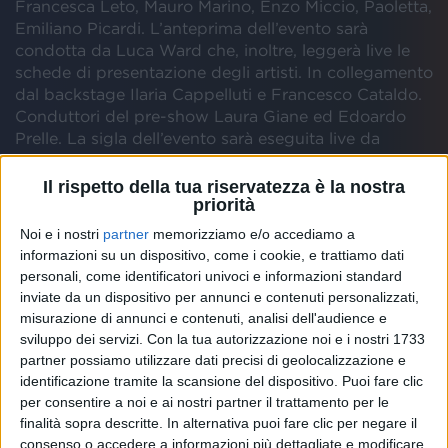
Francesca Leto, Mauro Marino, Enzo Miccio, Paoletta,
Emiliano Picardi. L’anteprima dell’evento sarà
condotta da Luca Ward che, inoltre, leggerà live le
schede di presentazione degli artisti. In collegamento
dal backstage Ilaria Cappelluti e Francesco Cataldo.
Conduttori del pre-show Laura Giane ed Edoardo
Prelle. La sigla dell’evento sarà eseguita live da
Saturnino.
RADIO ITALIA LIVE - IL CONCERTO è trasmesso in
Il rispetto della tua riservatezza è la nostra
diretta
su Radio Italia solomusicaitaliana e Radio
priorità
Italia Tv (canale 70 e 570 DTT, canale 725 di Sky,
Noi e i nostri
partner
memorizziamo e/o accediamo a
canale 35 di TivùSat, via satellite su "Hot Bird" 13°
informazioni su un dispositivo, come i cookie, e trattiamo dati
Est, solo in Svizzera su Video Italia HD), in streaming
personali, come identificatori univoci e informazioni standard
audio/video su radioitalia.it, in diretta streaming sul
inviate da un dispositivo per annunci e contenuti personalizzati,
canale Youtube di Radio Italia, sulle app ufficiali
misurazione di annunci e contenuti, analisi dell'audience e
Radio Italia per iOS, Android, Huawei e su tutti i
sviluppo dei servizi.
Con la tua autorizzazione noi e i nostri 1733
dispositivi Echo, lo smart speaker di Amazon.
partner possiamo utilizzare dati precisi di geolocalizzazione e
L'esibizione speciale Radio Italia Trend x Spotify di
identificazione tramite la scansione del dispositivo. Puoi fare clic
Sayf sarà disponibile in video su Spotify, Official
per consentire a noi e ai nostri partner il trattamento per le
Streaming Partner.
finalità sopra descritte. In alternativa puoi fare clic per negare il
consenso o accedere a informazioni più dettagliate e modificare
RADIO ITALIA LIVE - IL CONCERTO è trasmesso in