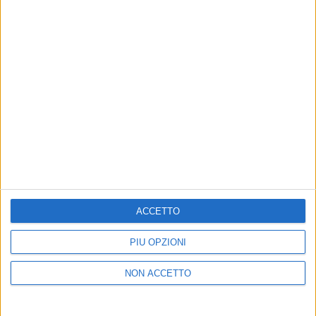
Centrale, Loreto, Cadorna. L'ATM Point Duomo
chiuso tutto il giorno.
-I
bus notturni
sono in servizio dopo la chiusura
della metro, inclusi NM1, NM2, NM3, NM4.
-
Parcheggi aperti fino alle 2:00 di notte
:
Lampugnano, Bisceglie, Famagosta, Cascina Gobba,
San Donato.
© Riproduzione riservata
ACCETTO
Ultime news
Vedi tutte
PIÙ OPZIONI
NON ACCETTO