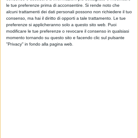
le tue preferenze prima di acconsentire.
Si rende noto che
diretta, dalle 20:40, in contemporanea su
Sky Uno,
alcuni trattamenti dei dati personali possono non richiedere il tuo
in streaming su NOW e in chiaro su TV8 (al tasto 8
consenso, ma hai il diritto di opporti a tale trattamento. Le tue
del telecomando) e Cielo. In contemporanea radio
preferenze si applicheranno solo a questo sito web. Puoi
su London One Radio e ICN New York
modificare le tue preferenze o revocare il consenso in qualsiasi
momento tornando su questo sito e facendo clic sul pulsante
Presenting Partner
dei due concerti è
Notino
, il
"Privacy" in fondo alla pagina web.
principale e-commerce di prodotti di bellezza in
Europa, per il secondo anno al fianco di Radio Italia.
Una collaborazione che consolida il brand come
promotore della grande musica italiana.
INFO ACCESSI
Su disposizione della Questura quest'anno i varchi di
via Torino e via Orefici saranno utilizzabili
solo in
uscita.
I varchi per accedere allo spettacolo apriranno
alle
ore 16:00
e sono i seguenti:
. via Mercanti
. via Mengoni
. Galleria V. Emanuele