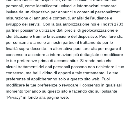
volta
e debutterà pure al
Circo Massimo
di
Roma
. "
Il
personali, come identificatori univoci e informazioni standard
inviate da un dispositivo per annunci e contenuti personalizzati,
2025 è appena iniziato e non potevo non darvi
misurazione di annunci e contenuti, analisi dell'audience e
subito questa notizia straordinaria!
", ha scritto su
sviluppo dei servizi.
Con la tua autorizzazione noi e i nostri 1733
Instagram il cantautore.
partner possiamo utilizzare dati precisi di geolocalizzazione e
identificazione tramite la scansione del dispositivo. Puoi fare clic
Gli
show
freschi di annuncio sono in programma il
per consentire a noi e ai nostri partner il trattamento per le
23 giugno
a
Bari
e il
25 giugno
a
Roma
. I
biglietti
finalità sopra descritte. In alternativa puoi fare clic per negare il
sono disponibili
QUI
. “
Vi aspetto a braccia aperte per
consenso o accedere a informazioni più dettagliate e modificare
queste due nuove grandi avventure per un’estate
le tue preferenze prima di acconsentire.
Si rende noto che
tutta da cantare
”, ha anticipato
Gigi D’Alessio
su
alcuni trattamenti dei dati personali possono non richiedere il tuo
Instagram
.
consenso, ma hai il diritto di opporti a tale trattamento. Le tue
preferenze si applicheranno solo a questo sito web. Puoi
modificare le tue preferenze o revocare il consenso in qualsiasi
Gli
appuntamenti
già svelati sono previsti a
Napoli
il
momento tornando su questo sito e facendo clic sul pulsante
2
e il
3 giugno
(il primo è già
sold out
) e a
Messina
"Privacy" in fondo alla pagina web.
il
20 giugno
(l’evento è
solidale
ed è organizzato
con la
Fondazione Dragotto
).