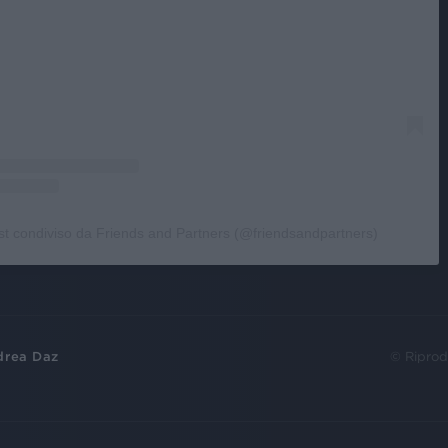
t condiviso da Friends and Partners (@friendsandpartners)
drea Daz
© Riprod