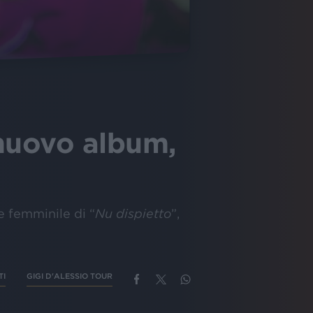
 nuovo album,
ce femminile di “
Nu dispietto
”,
TI
GIGI D'ALESSIO TOUR