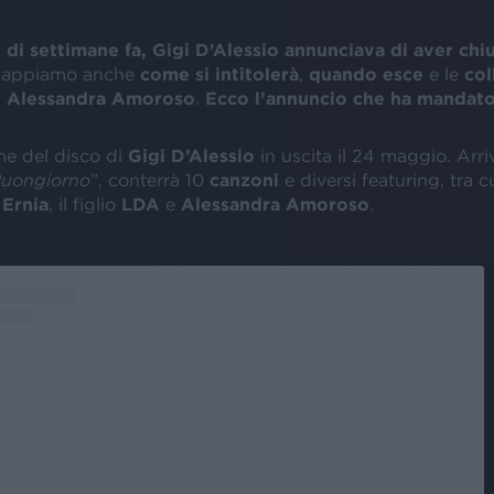
 di settimane fa, Gigi D’Alessio annunciava di aver chi
 sappiamo anche
come si intitolerà
,
quando esce
e le
col
d
Alessandra Amoroso
.
Ecco l’annuncio che ha mandato i
ome del disco di
Gigi D’Alessio
in uscita il 24 maggio. Arri
uongiorno
”, conterrà 10
canzoni
e diversi featuring, tra c
,
Ernia
, il figlio
LDA
e
Alessandra Amoroso
.