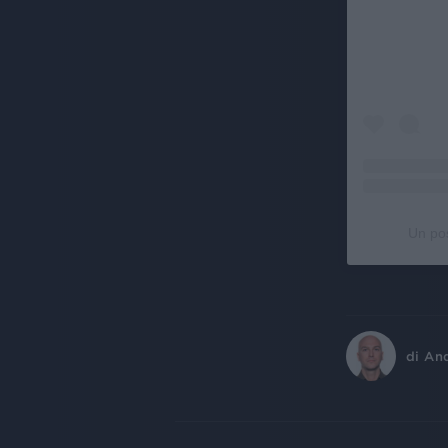
Un pos
di
An