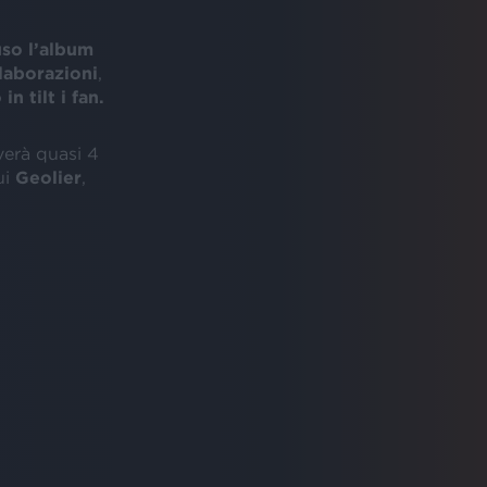
uso l’album
laborazioni
,
n tilt i fan.
verà quasi 4
ui
Geolier
,