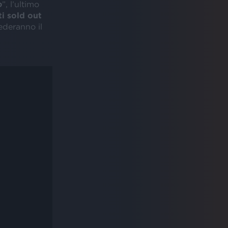
o
”, l’ultimo
ti
sold out
deranno il