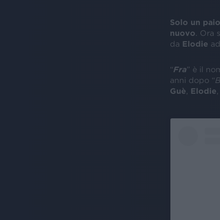
Solo un paio
nuovo
. Ora
da
Elodie
a
“
Fra
” è il n
anni dopo “
B
Guè
,
Elodie