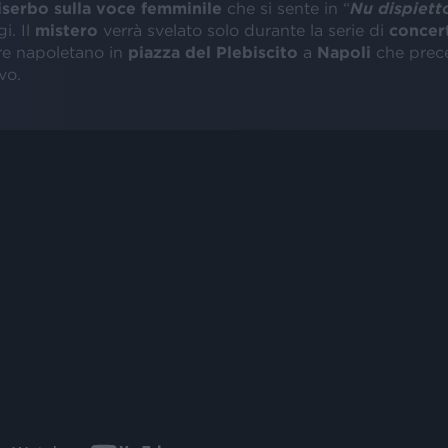
iserbo sulla voce femminile
che si sente in “
Nu dispiett
i. Il
mistero
verrà svelato solo durante la serie di
concer
re napoletano in
piazza del Plebiscito
a
Napoli
che prece
vo.