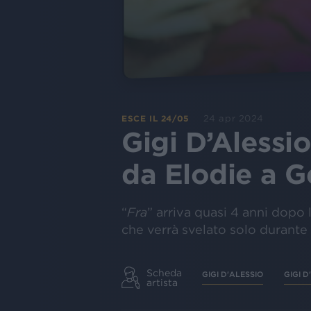
24 apr 2024
ESCE IL 24/05
Gigi D’Alessi
da Elodie a G
“
Fra
” arriva quasi 4 anni dopo 
che verrà svelato solo durante 
Scheda
GIGI D'ALESSIO
GIGI D
artista