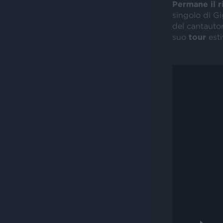
Permane il r
singolo di Gig
del cantauto
suo
tour
esti