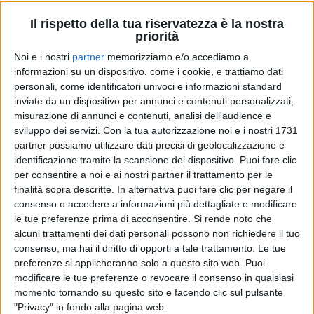
interpreta la rocker), Selene Caramazza, Maurizio
Lombardi, Stefano Rossi Giordani e Andrea Delogu.
Il rispetto della tua riservatezza è la nostra
C’erano tanti ospiti, dal regista Paolo Genovese alla
priorità
conduttrice Caterina Balivo.
Noi e i nostri
partner
memorizziamo e/o accediamo a
informazioni su un dispositivo, come i cookie, e trattiamo dati
personali, come identificatori univoci e informazioni standard
inviate da un dispositivo per annunci e contenuti personalizzati,
misurazione di annunci e contenuti, analisi dell'audience e
sviluppo dei servizi.
Con la tua autorizzazione noi e i nostri 1731
partner possiamo utilizzare dati precisi di geolocalizzazione e
identificazione tramite la scansione del dispositivo. Puoi fare clic
per consentire a noi e ai nostri partner il trattamento per le
GIANNA NANNINI PREMIÈRE SEI
finalità sopra descritte. In alternativa puoi fare clic per negare il
NELL'ANIMA
consenso o accedere a informazioni più dettagliate e modificare
le tue preferenze prima di acconsentire.
Si rende noto che
alcuni trattamenti dei dati personali possono non richiedere il tuo
consenso, ma hai il diritto di opporti a tale trattamento. Le tue
preferenze si applicheranno solo a questo sito web. Puoi
modificare le tue preferenze o revocare il consenso in qualsiasi
Sei nell’anima
sarà disponibile solo su
Netflix
dal
2
momento tornando su questo sito e facendo clic sul pulsante
maggio
. È tratto da
Cazzi Miei
, l’
autobiografia
di
"Privacy" in fondo alla pagina web.