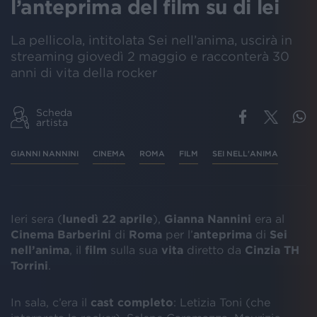
l’anteprima del film su di lei
La pellicola, intitolata Sei nell’anima, uscirà in
streaming giovedì 2 maggio e racconterà 30
anni di vita della rocker
Scheda
artista
GIANNI NANNINI
CINEMA
ROMA
FILM
SEI NELL'ANIMA
Ieri sera (
lunedì 22 aprile
),
Gianna Nannini
era al
Cinema Barberini
di
Roma
per l’
anteprima
di
Sei
nell’anima
, il
film
sulla sua
vita
diretto da
Cinzia TH
Torrini
.
In sala, c’era il
cast completo
: Letizia Toni (che