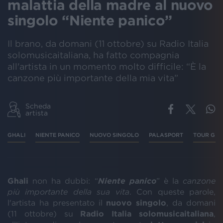
malattia della madre al nuovo
singolo “Niente panico”
Il brano, da domani (11 ottobre) su Radio Italia
solomusicaitaliana, ha fatto compagnia
all'artista in un momento molto difficile: “È la
canzone più importante della mia vita”
Scheda
artista
GHALI
NIENTE PANICO
NUOVO SINGOLO
PALASPORT
TOUR GHA
Ghali
non ha dubbi: “
Niente panico
” è la
canzone
più importante della sua vita
. Con queste parole,
l'artista ha presentato il
nuovo singolo
, da domani
(11 ottobre) su
Radio Italia solomusicaitaliana
,