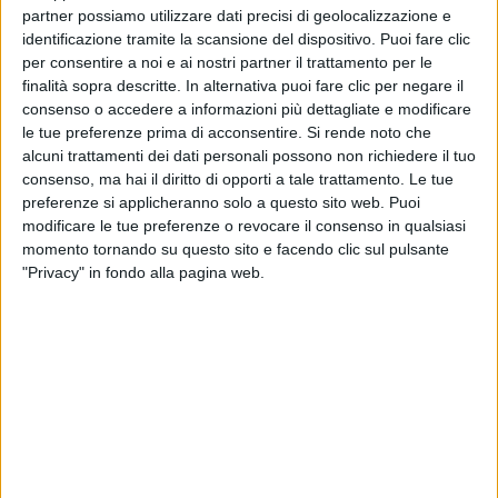
partner possiamo utilizzare dati precisi di geolocalizzazione e
identificazione tramite la scansione del dispositivo. Puoi fare clic
per consentire a noi e ai nostri partner il trattamento per le
finalità sopra descritte. In alternativa puoi fare clic per negare il
consenso o accedere a informazioni più dettagliate e modificare
le tue preferenze prima di acconsentire.
Si rende noto che
Un post condiviso da Ghali (@ghali)
alcuni trattamenti dei dati personali possono non richiedere il tuo
consenso, ma hai il diritto di opporti a tale trattamento. Le tue
preferenze si applicheranno solo a questo sito web. Puoi
“
Mia mamma si doveva operare
. Un mese fa le
modificare le tue preferenze o revocare il consenso in qualsiasi
hanno diagnosticato il
cancro
per la terza volta.
momento tornando su questo sito e facendo clic sul pulsante
"Privacy" in fondo alla pagina web.
Quando ci siamo svegliati quella mattina, il cielo era
grigio. Mia mamma si è messa a pregare e mentre lo
faceva piangeva e io riuscivo a sentire le sue
lacrime
piombare sul tappeto”, comincia così il messaggio di
Ghali
, che per la difficile situazione famigliare ha
pensato perfino di
finire la carriera
: “Ho pensato più
volte di
smettere di fare musica
e lo gridavo spesso
in faccia a mia madre.
Quei giorni mi sentivo solo
”.