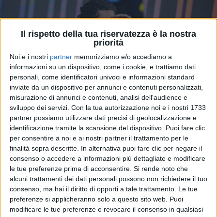
Il rispetto della tua riservatezza è la nostra
priorità
Noi e i nostri
partner
memorizziamo e/o accediamo a
informazioni su un dispositivo, come i cookie, e trattiamo dati
personali, come identificatori univoci e informazioni standard
inviate da un dispositivo per annunci e contenuti personalizzati,
misurazione di annunci e contenuti, analisi dell'audience e
sviluppo dei servizi.
Con la tua autorizzazione noi e i nostri 1733
partner possiamo utilizzare dati precisi di geolocalizzazione e
identificazione tramite la scansione del dispositivo. Puoi fare clic
16 nov 2024
GRAN TEATRO DI GHALI
per consentire a noi e ai nostri partner il trattamento per le
finalità sopra descritte. In alternativa puoi fare clic per negare il
Ghali: il gran finale al Forum di Assago e
consenso o accedere a informazioni più dettagliate e modificare
una nuova data nel 2025
le tue preferenze prima di acconsentire.
Si rende noto che
Il 20 settembre 2025, l'artista salirà sul palco di Fiera
alcuni trattamenti dei dati personali possono non richiedere il tuo
Milano Live: scopri quando e dove acquistare i
consenso, ma hai il diritto di opporti a tale trattamento. Le tue
biglietti per l'evento
preferenze si applicheranno solo a questo sito web. Puoi
modificare le tue preferenze o revocare il consenso in qualsiasi
di
Daniele Verderio