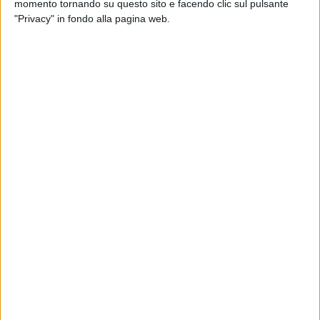
momento tornando su questo sito e facendo clic sul pulsante
"Privacy" in fondo alla pagina web.
10 ott 2024
LA CONFESSIONE
Ghali si racconta: dalla malattia della
madre al nuovo singolo “Niente panico”
Il brano, da domani (11 ottobre) su Radio Italia