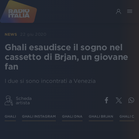
22 giu 2020
NEWS
Ghali esaudisce il sogno nel
cassetto di Brjan, un giovane
fan
I due si sono incontrati a Venezia
Scheda
artista
GHALI
GHALI INSTAGRAM
GHALI DNA
GHALI BRJAN
GHALI CA