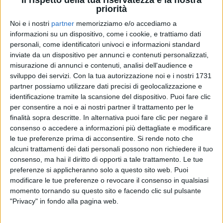
Il rispetto della tua riservatezza è la nostra
priorità
Lì ha incontrato il suo piccolo fan e i due hanno
Noi e i nostri
partner
memorizziamo e/o accediamo a
anche mangiato insieme. L'artista ha postato tra le
informazioni su un dispositivo, come i cookie, e trattiamo dati
Storie
di
Instagram
un video usando il filtro legato
personali, come identificatori univoci e informazioni standard
all'album
DNA
.
inviate da un dispositivo per annunci e contenuti personalizzati,
misurazione di annunci e contenuti, analisi dell'audience e
sviluppo dei servizi.
Con la tua autorizzazione noi e i nostri 1731
Dopo aver visto il suo idolo, Brjan ha pubblicato
partner possiamo utilizzare dati precisi di geolocalizzazione e
alcune foto con il merchandising autografato
identificazione tramite la scansione del dispositivo. Puoi fare clic
dell'artista, scrivendo: “
Grazie Ghali, mi reso il
per consentire a noi e ai nostri partner il trattamento per le
bambino più felice del mondo, spero di incontrarti
finalità sopra descritte. In alternativa puoi fare clic per negare il
un'altra volta, un bacio tvtb
”.
consenso o accedere a informazioni più dettagliate e modificare
le tue preferenze prima di acconsentire.
Si rende noto che
alcuni trattamenti dei dati personali possono non richiedere il tuo
consenso, ma hai il diritto di opporti a tale trattamento. Le tue
preferenze si applicheranno solo a questo sito web. Puoi
© Riproduzione riservata
modificare le tue preferenze o revocare il consenso in qualsiasi
momento tornando su questo sito e facendo clic sul pulsante
"Privacy" in fondo alla pagina web.