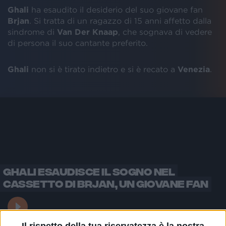
Ghali
ha esaudito il desiderio del suo giovane fan
Brjan
. Si tratta di un ragazzo di 15 anni affetto dalla
sindrome di
Van Der Knaap
, che sognava di vedere
di persona il suo cantante preferito.
Ghali
non si è tirato indietro e si è recato a
Venezia
.
GHALI ESAUDISCE IL SOGNO NEL
CASSETTO DI BRJAN, UN GIOVANE FAN