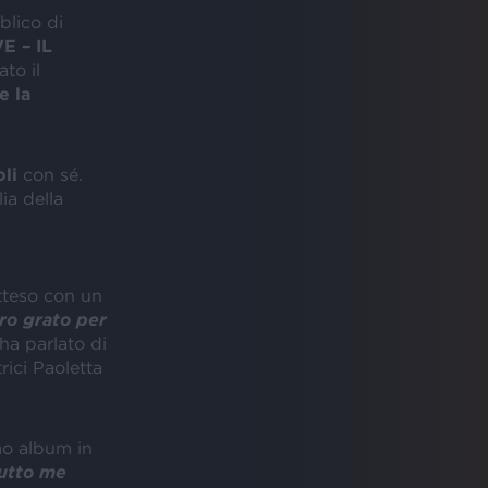
blico di
E – IL
ato il
e la
oli
con sé.
ia della
tteso con un
ro grato per
 ha parlato di
rici Paoletta
imo album in
tutto me