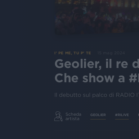
15 mag 2024
I' PE ME, TU P' TE
Geolier, il re
Che show a #
Il debutto sul palco di RADIO
Scheda
GEOLIER
#RILIVE
artista