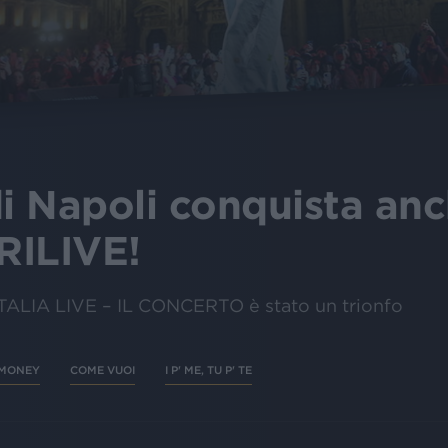
 di Napoli conquista an
RILIVE!
 ITALIA LIVE – IL CONCERTO è stato un trionfo
MONEY
COME VUOI
I P' ME, TU P' TE