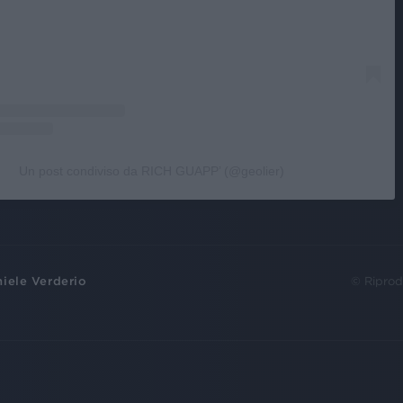
Un post condiviso da RICH GUAPP’ (@geolier)
iele Verderio
© Riprod