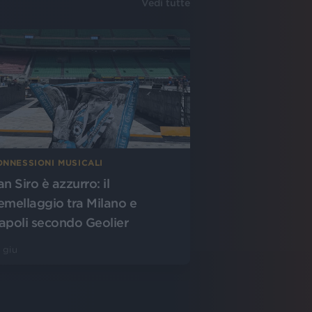
Vedi tutte
ONNESSIONI MUSICALI
n Siro è azzurro: il
emellaggio tra Milano e
apoli secondo Geolier
 giu