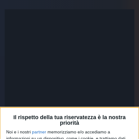
Il rispetto della tua riservatezza è la nostra
priorità
Noi e i nostri
partner
memorizziamo e/o accediamo a
Ecco i 5 motivi per cui
Uebe
di
Fred De Palma
non è
informazioni su un dispositivo, come i cookie, e trattiamo dati