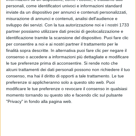
un disco di semplici
canzoni
ma di successi:
personali, come identificatori univoci e informazioni standard
inviate da un dispositivo per annunci e contenuti personalizzati,
misurazione di annunci e contenuti, analisi dell'audience e
1. HIT
.
Uebe
contiene i due tormentoni delle estati
sviluppo dei servizi.
Con la tua autorizzazione noi e i nostri 1733
2018 e 2019, che hanno dominato classifiche e
partner possiamo utilizzare dati precisi di geolocalizzazione e
airplay:
D'estate non vale
e
Una volta ancora
,
identificazione tramite la scansione del dispositivo. Puoi fare clic
entrambe realizzate in duetto con la cantante e
per consentire a noi e ai nostri partner il trattamento per le
attrice spagnola
Ana Mena
, hanno entrambe
finalità sopra descritte. In alternativa puoi fare clic per negare il
superato i 100mila
download
ottenendo il Doppio
consenso o accedere a informazioni più dettagliate e modificare
Disco di Platino.
le tue preferenze prima di acconsentire.
Si rende noto che
alcuni trattamenti dei dati personali possono non richiedere il tuo
2. DUETTI
. Nell'
album
ci sono alcune collaborazioni
consenso, ma hai il diritto di opporti a tale trattamento. Le tue
d'eccezione. Oltre ad
Ana Mena
, protagonista anche
preferenze si applicheranno solo a questo sito web. Puoi
della versione spagnola di
Un'altra volta ancora
-
Se
modificare le tue preferenze o revocare il consenso in qualsiasi
illuminaba
-, la cantante messicana
Sofía Reyes
momento tornando su questo sito e facendo clic sul pulsante
duetta in
Il tuo profumo
,
Emis Killa
in
Bahamas
,
"Privacy" in fondo alla pagina web.
Boro Boro
in
Uebe
,
Shade
in
Sku Sku
e
Baby K
in
Dio benedica il reggaeton
, singolo quest'ultimo già
lanciato a marzo 2019.