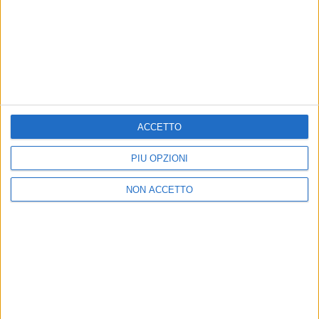
Un post condiviso da Francesco Sarcina (@frasarcina)
ACCETTO
PIÙ OPZIONI
NON ACCETTO
di
Daniele Verderio
© Riproduzione riservata
Ultime news
Vedi tutte