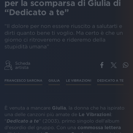
per la scomparsa di Giulia di
“Dedicato a te”
“Il dolore per non essere riuscito a salutarti e
dirti quanto bene ti voglio. Ma certo è che un
giorno ci ritroveremo e rideremo della
stupidità umana”
Scheda
artista
FRANCESCO SARCINA
GIULIA
LE VIBRAZIONI
DEDICATO A TE
L
È venuta a mancare
Giulia
, la donna che ha ispirato
una delle canzoni più amate de
Le Vibrazioni
:
“
Dedicato a te
” (2003), primo singolo dell'album
d'esordio del gruppo. Con una
commossa lettera