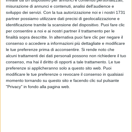
inviate da un dispositivo per annunci e contenuti personalizzati,
misurazione di annunci e contenuti, analisi dell'audience e
sviluppo dei servizi.
Con la tua autorizzazione noi e i nostri 1731
partner possiamo utilizzare dati precisi di geolocalizzazione e
identificazione tramite la scansione del dispositivo. Puoi fare clic
per consentire a noi e ai nostri partner il trattamento per le
finalità sopra descritte. In alternativa puoi fare clic per negare il
consenso o accedere a informazioni più dettagliate e modificare
Un post condiviso da Francesco Sarcina (@frasarcina)
le tue preferenze prima di acconsentire.
Si rende noto che
alcuni trattamenti dei dati personali possono non richiedere il tuo
consenso, ma hai il diritto di opporti a tale trattamento. Le tue
“In più di una occasione mi hanno chiesto cosa
preferenze si applicheranno solo a questo sito web. Puoi
volessi dire e intendere con “
lucente armonia
”. Mi
modificare le tue preferenze o revocare il consenso in qualsiasi
ricordo che il mio primo pensiero fu: “ma come c***o
momento tornando su questo sito e facendo clic sul pulsante
fate a non capire cosa vuol dire?”. Poi però mi resi
"Privacy" in fondo alla pagina web.
conto che per capire realmente il significato, forse,
era necessario conoscere
Giulia
”.
Continua con queste
parole piene di dolore
il post
di
Francesco Sarcina
: “Ed ora è più che mai parte
della
lucente armonia
, lasciando armonia e