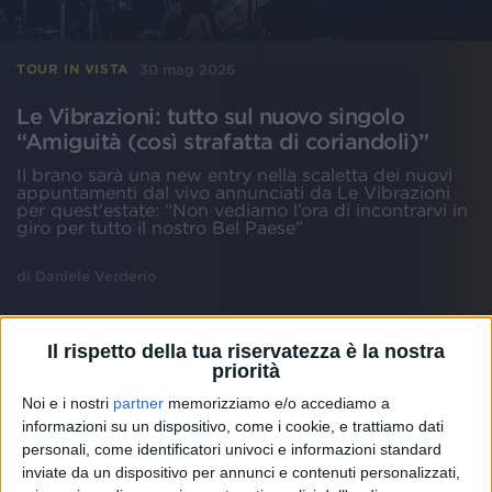
30 mag 2026
TOUR IN VISTA
Le Vibrazioni: tutto sul nuovo singolo
“Amiguità (così strafatta di coriandoli)”
Il brano sarà una new entry nella scaletta dei nuovi
appuntamenti dal vivo annunciati da Le Vibrazioni
per quest'estate: “Non vediamo l’ora di incontrarvi in
giro per tutto il nostro Bel Paese”
di
Daniele Verderio
Il rispetto della tua riservatezza è la nostra
priorità
Noi e i nostri
partner
memorizziamo e/o accediamo a
informazioni su un dispositivo, come i cookie, e trattiamo dati
personali, come identificatori univoci e informazioni standard
inviate da un dispositivo per annunci e contenuti personalizzati,