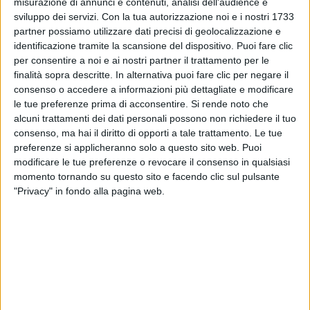
misurazione di annunci e contenuti, analisi dell'audience e
sviluppo dei servizi.
Con la tua autorizzazione noi e i nostri 1733
partner possiamo utilizzare dati precisi di geolocalizzazione e
identificazione tramite la scansione del dispositivo. Puoi fare clic
per consentire a noi e ai nostri partner il trattamento per le
finalità sopra descritte. In alternativa puoi fare clic per negare il
consenso o accedere a informazioni più dettagliate e modificare
09 ott 2024
TRA GLI ULIVI
le tue preferenze prima di acconsentire.
Si rende noto che
alcuni trattamenti dei dati personali possono non richiedere il tuo
Francesco Sarcina si è sposato in Puglia: le
consenso, ma hai il diritto di opporti a tale trattamento. Le tue
foto delle nozze
preferenze si applicheranno solo a questo sito web. Puoi
modificare le tue preferenze o revocare il consenso in qualsiasi
Il leader de Le Vibrazioni ha detto sì a Nayra Garibo,
momento tornando su questo sito e facendo clic sul pulsante
sua compagna dal 2019
"Privacy" in fondo alla pagina web.
di
Daniele Verderio