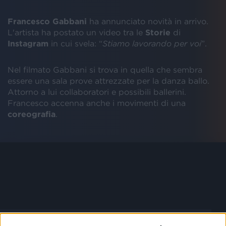
Francesco Gabbani
ha annunciato novità in arrivo.
L'artista ha postato un video tra le
Storie
di
Instagram
in cui svela: “
Stiamo lavorando per voi
”.
Nel filmato Gabbani si trova in quella che sembra
essere una sala prove attrezzate per la danza ballo.
Attorno a lui collaboratori e possibili ballerini.
Francesco accenna anche i movimenti di una
coreografia
.
FRANCESCO GABBANI SU INSTAGRAM: