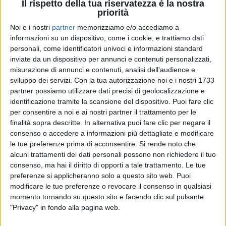
“STIAMO LAVORANDO PER VOI”
Il rispetto della tua riservatezza è la nostra
priorità
Noi e i nostri
partner
memorizziamo e/o accediamo a
informazioni su un dispositivo, come i cookie, e trattiamo dati
personali, come identificatori univoci e informazioni standard
inviate da un dispositivo per annunci e contenuti personalizzati,
Questi indizi fanno pensare che l'artista potrebbe
misurazione di annunci e contenuti, analisi dell'audience e
presto lanciare un
nuovo singolo
, dopo il brano
sviluppo dei servizi.
Con la tua autorizzazione noi e i nostri 1733
Viceversa
, con cui si è classificato secondo all'ultimo
partner possiamo utilizzare dati precisi di geolocalizzazione e
Festival di Sanremo
.
identificazione tramite la scansione del dispositivo. Puoi fare clic
per consentire a noi e ai nostri partner il trattamento per le
finalità sopra descritte. In alternativa puoi fare clic per negare il
Spesso infatti le canzoni di Francesco Gabbani, sono
consenso o accedere a informazioni più dettagliate e modificare
accompagnate da balletti e coreografie molto
le tue preferenze prima di acconsentire.
Si rende noto che
riconoscibili, come ad esempio quelle di
Amen
e di
alcuni trattamenti dei dati personali possono non richiedere il tuo
Occidentali's karma
.
consenso, ma hai il diritto di opporti a tale trattamento. Le tue
preferenze si applicheranno solo a questo sito web. Puoi
modificare le tue preferenze o revocare il consenso in qualsiasi
© Riproduzione riservata
momento tornando su questo sito e facendo clic sul pulsante
"Privacy" in fondo alla pagina web.