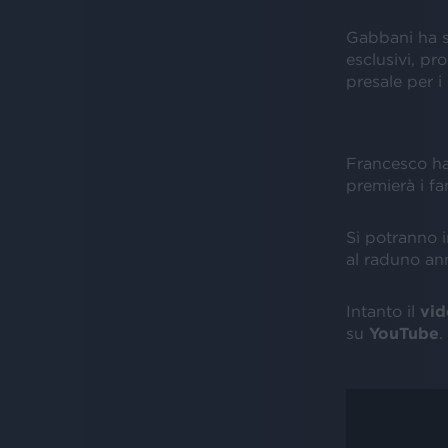
Gabbani ha sp
esclusivi, pr
presale per i
Francesco ha
premierà i fan
Si potranno i
al raduno ann
Intanto il
vid
su
YouTube
.