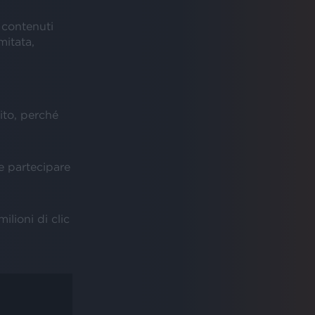
 contenuti
mitata,
ito, perché
e partecipare
ilioni di clic