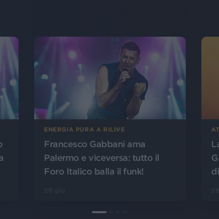
ENERGIA PURA A RILIVE
AT
o
Francesco Gabbani ama
L
a
Palermo e viceversa: tutto il
G
Foro Italico balla il funk!
d
28 giu
28