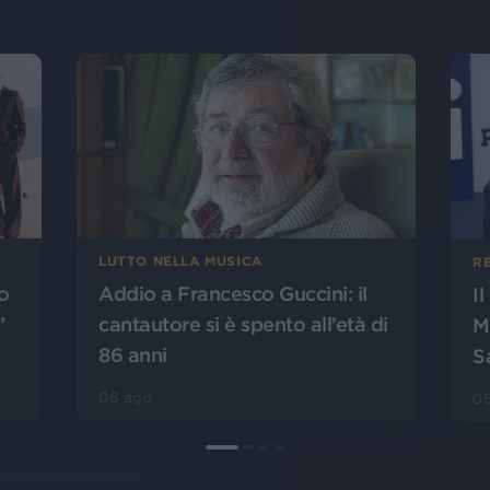
LUTTO NELLA MUSICA
R
o
Addio a Francesco Guccini: il
I
”
cantautore si è spento all’età di
M
86 anni
S
06 ago
0