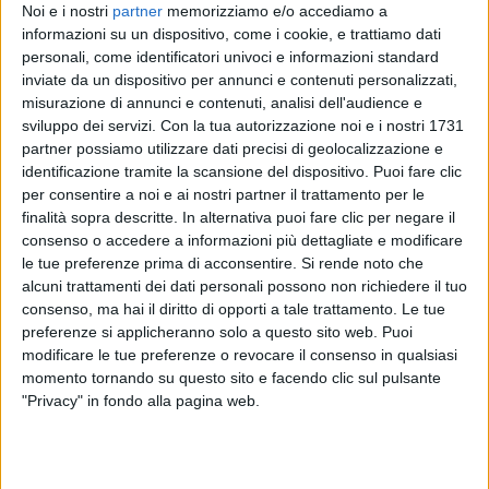
organizzato dall'associazione “
Donatori di musica
”,
Noi e i nostri
partner
memorizziamo e/o accediamo a
regalando sorrisi e spensieratezza ai pazienti del
informazioni su un dispositivo, come i cookie, e trattiamo dati
centro.
personali, come identificatori univoci e informazioni standard
inviate da un dispositivo per annunci e contenuti personalizzati,
misurazione di annunci e contenuti, analisi dell'audience e
sviluppo dei servizi.
Con la tua autorizzazione noi e i nostri 1731
partner possiamo utilizzare dati precisi di geolocalizzazione e
identificazione tramite la scansione del dispositivo. Puoi fare clic
per consentire a noi e ai nostri partner il trattamento per le
finalità sopra descritte. In alternativa puoi fare clic per negare il
consenso o accedere a informazioni più dettagliate e modificare
FRANCESCO GABBANI: IL CONCERTO IN
le tue preferenze prima di acconsentire.
Si rende noto che
OSPEDALE
alcuni trattamenti dei dati personali possono non richiedere il tuo
consenso, ma hai il diritto di opporti a tale trattamento. Le tue
preferenze si applicheranno solo a questo sito web. Puoi
modificare le tue preferenze o revocare il consenso in qualsiasi
momento tornando su questo sito e facendo clic sul pulsante
"Privacy" in fondo alla pagina web.
Con la
chitarra
a tracolla e accompagnato da un
pianoforte
,
Francesco Gabbani
ha suonato in
acustico alcuni dei suoi più grandi successi, tra cui
“
Amen
” e “
Occidentali's Karma
”. Il “pubblico” ha