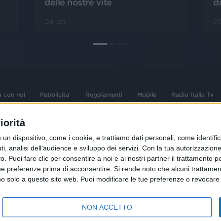
delle nostre vite
di
04 ott
05
a con noi
Pubblicita'
Regolamenti
Mobile
Radio Italia Tv
iorità
 opere dell'ingegno
Sede Amministrativa: Viale Europa 49, 20
dispositivo, come i cookie, e trattiamo dati personali, come identifica
i d'autore e dei diritti
02 25444220
, analisi dell'audience e sviluppo dei servizi.
Con la tua autorizzazione 
.F. e n° iscrizione
 Puoi fare clic per consentire a noi e ai nostri partner il trattamento per 
Sede Legale: Via Savona 97, 20144 Milano
istrata n°286 - 3 Aprile
ue preferenze prima di acconsentire.
Si rende noto che alcuni trattament
anno solo a questo sito web. Puoi modificare le tue preferenze o revoca
NON ACCETTO
R