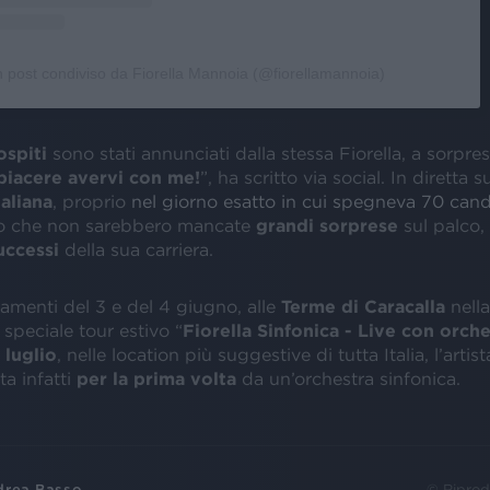
 post condiviso da Fiorella Mannoia (@fiorellamannoia)
ospiti
sono stati annunciati dalla stessa Fiorella, a sorpres
piacere avervi con me!
”, ha scritto via social. In diretta 
aliana
, proprio
nel giorno esatto in cui spegneva 70 cand
to che non sarebbero mancate
grandi sorprese
sul palco,
uccessi
della sua carriera.
amenti del 3 e del 4 giugno, alle
Terme di Caracalla
nell
 speciale tour estivo “
Fiorella Sinfonica - Live con orche
1 luglio
, nelle location più suggestive di tutta Italia, l’artist
a infatti
per la prima volta
da un’orchestra sinfonica.
drea Basso
© Riprod