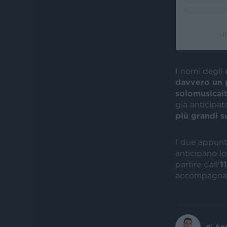
Un
I nomi degli
davvero un 
solomusicait
già anticipa
più grandi s
I due appunt
anticipano lo
partire dall'
1
accompagnat
di
An