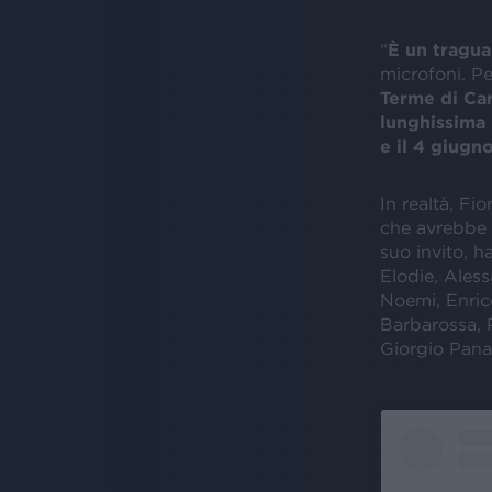
“
È un tragua
microfoni. Pe
Terme di Car
lunghissima 
e il 4 giugn
In realtà, Fi
che avrebbe 
suo invito, h
Elodie, Ales
Noemi, Enric
Barbarossa, 
Giorgio Pana