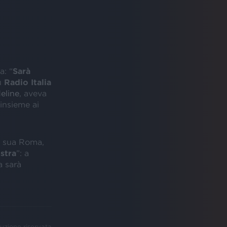
a: “
Sarà
su
Radio Italia
eline
, aveva
 insieme ai
a sua Roma,
stra
”: a
a sarà
uzione riservata