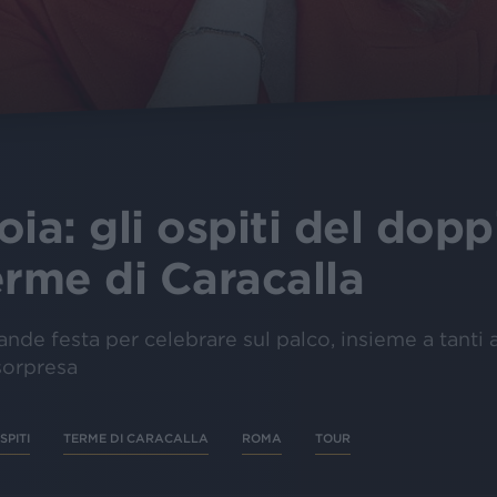
oia: gli ospiti del dop
erme di Caracalla
nde festa per celebrare sul palco, insieme a tanti a
sorpresa
SPITI
TERME DI CARACALLA
ROMA
TOUR