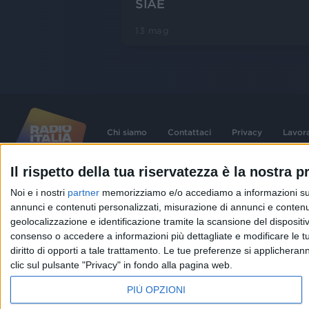
SIAE
13 mag
Chi siamo
Contattaci
Privacy
Lavor
Il rispetto della tua riservatezza è la nostra pr
©
2026
RADIO ITALIA S.p.A. P.IVA 06832230152 | Tutti i diritti riservati. Per le
Noi e i nostri
partner
memorizziamo e/o accediamo a informazioni su un 
contenute nel sito sono stati assolti gli obblighi derivanti dalla normativa dei diritt
connessi.
annunci e contenuti personalizzati, misurazione di annunci e contenuti
Capitale Sociale € 580.000,00 interamente versato. Iscr. Reg. Imprese Milano - C
geolocalizzazione e identificazione tramite la scansione del dispositivo.
06832230152. Iscritta al R.E.A. di Milano al n° 1125258. Testata giornalistica Reg
1987.
consenso o accedere a informazioni più dettagliate e modificare le t
diritto di opporti a tale trattamento. Le tue preferenze si applicher
clic sul pulsante "Privacy" in fondo alla pagina web.
PIÙ OPZIONI
IN ONDA