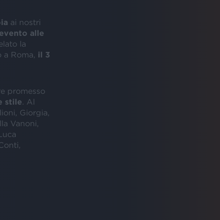
ia
ai nostri
evento alle
elato la
no a Roma,
il 3
re promesso
 stile
. Al
ioni, Giorgia,
la Vanoni,
Luca
Conti,