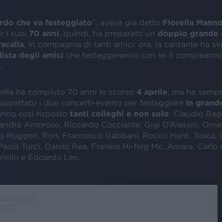
rdo che va festeggiato
”, aveva già detto
Fiorella Manno
r i suoi
70 anni
, quindi, ha preparato un
doppio grande 
acalla
, in compagnia di tanti amici: ora, la cantante ha sv
lista degli amici
che festeggeranno con lei il complean
o
.
orella ha compiuto 70 anni lo scorso
4 aprile
, ma ha semp
aspettato i due concerti-evento per festeggiare
in grande
anno così risposto
tanti colleghi e non solo
: Claudio Bagl
sandra Amoroso, Riccardo Cocciante, Gigi D’Alessio, Ornel
o Ruggeri, Ron, Francesco Gabbani, Rocco Hunt, Tosca, 
Paola Turci, Danilo Rea, Frankie Hi-Nrg Mc, Amara, Carlo 
riello e Edoardo Leo.