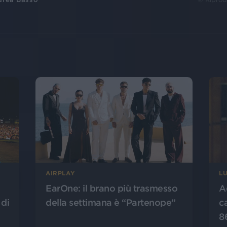
AIRPLAY
L
EarOne: il brano più trasmesso
A
 di
della settimana è “Partenope”
c
8