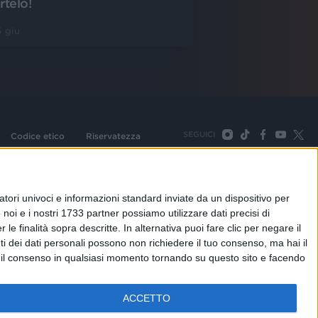
rtelo!
 giu
SEGUICI
Codice etico
Riservatezza
093 Cologno Monzese (Mi) |Tel. +39 02 254441 | Fax +39
TORNA SU
tori univoci e informazioni standard inviate da un dispositivo per
noi e i nostri 1733 partner possiamo utilizzare dati precisi di
le finalità sopra descritte. In alternativa puoi fare clic per negare il
i dei dati personali possono non richiedere il tuo consenso, ma hai il
re il consenso in qualsiasi momento tornando su questo sito e facendo
ACCETTO
adioitalia
Webradio
Radioitalia TV
Radio Italia Live