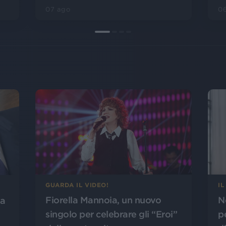
07 ago
0
GUARDA IL VIDEO!
IL
Fiorella Mannoia, un nuovo
N
da
singolo per celebrare gli “Eroi”
p