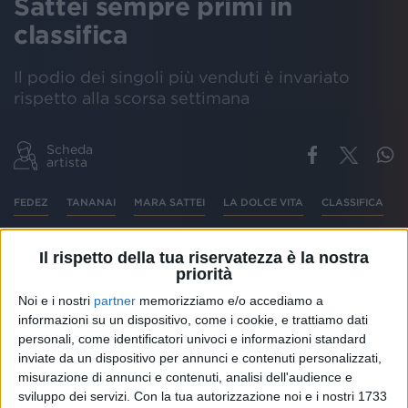
Sattei sempre primi in
classifica
Il podio dei singoli più venduti è invariato
rispetto alla scorsa settimana
Scheda
artista
FEDEZ
TANANAI
MARA SATTEI
LA DOLCE VITA
CLASSIFICA
Il rispetto della tua riservatezza è la nostra
priorità
Il brano estivo di
Fedez
,
Tananai
e
Mara Sattei
“
La
Noi e i nostri
partner
memorizziamo e/o accediamo a
dolce vita
” è ancora stabile al primo posto della
informazioni su un dispositivo, come i cookie, e trattiamo dati
classifica
settimanale dei singoli stilata dalla
Fimi
.
personali, come identificatori univoci e informazioni standard
inviate da un dispositivo per annunci e contenuti personalizzati,
Mentre il
video
ufficiale della canzone si avvia ormai
misurazione di annunci e contenuti, analisi dell'audience e
a raggiungere i 40 milioni di visualizzazioni su
sviluppo dei servizi.
Con la tua autorizzazione noi e i nostri 1733