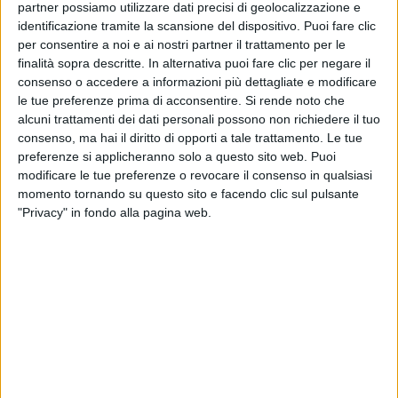
YouTube, i tre artisti si godono un’estate di grandi
partner possiamo utilizzare dati precisi di geolocalizzazione e
soddisfazioni: Fedez è in vacanza a Ibiza con la
identificazione tramite la scansione del dispositivo. Puoi fare clic
moglie Chiara Ferragni e i figli Leone e Vittoria,
per consentire a noi e ai nostri partner il trattamento per le
finalità sopra descritte. In alternativa puoi fare clic per negare il
Tananai è in
tour
e si esibirà il 18 agosto a Roccella
consenso o accedere a informazioni più dettagliate e modificare
Jonica (RC), mentre Mara Sattei si è presa una
le tue preferenze prima di acconsentire.
Si rende noto che
piccola pausa dai
live
che riprenderanno il 3
alcuni trattamenti dei dati personali possono non richiedere il tuo
settembre.a Genova.
consenso, ma hai il diritto di opporti a tale trattamento. Le tue
preferenze si applicheranno solo a questo sito web. Puoi
modificare le tue preferenze o revocare il consenso in qualsiasi
momento tornando su questo sito e facendo clic sul pulsante
"Privacy" in fondo alla pagina web.