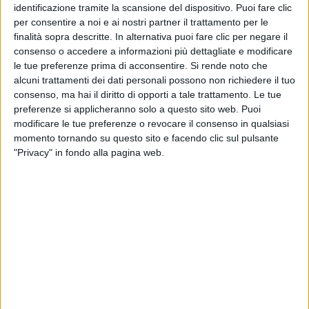
identificazione tramite la scansione del dispositivo. Puoi fare clic
per consentire a noi e ai nostri partner il trattamento per le
Dal canto suo
Famoso, il nuovo album di Sfera
finalità sopra descritte. In alternativa puoi fare clic per negare il
Ebbasta
uscito il 20 novembre in tutto il mondo,
consenso o accedere a informazioni più dettagliate e modificare
dopo essere stato il disco italiano più ascoltato di
le tue preferenze prima di acconsentire.
Si rende noto che
sempre nel giorno di uscita ed essere diventato disco
alcuni trattamenti dei dati personali possono non richiedere il tuo
di platino alla prima rilevazione FIMI/GFK, oggi
consenso, ma hai il diritto di opporti a tale trattamento. Le tue
riceve altre due certificazioni per i suoi brani;
preferenze si applicheranno solo a questo sito web. Puoi
Bottiglie Privè è disco di platino e Baby con J
modificare le tue preferenze o revocare il consenso in qualsiasi
Balvin è d’oro
.
momento tornando su questo sito e facendo clic sul pulsante
"Privacy" in fondo alla pagina web.
Famoso
rimane stabilmente al vertice di tutte le
classifiche
e nello specifico oggi
4 brani di Sfera
Ebbasta
occupano le prime 4 posizioni della
classifica mentre sono 7 complessivamente i pezzi in
top 10. Sono già sei settimane che con
Bottiglie
Privè e Baby
, Sfera resta al numero uno della
classifica singoli.