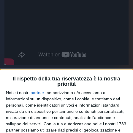
Il rispetto della tua riservatezza è la nostra
La certificazione di
Bella storia
arriva insieme all'Oro
priorità
per
Children di Robert Miles
:
Fedez
ha omaggiato
questo pezzo con la dance anni 90 di
Bimbi per
Noi e i nostri
partner
memorizziamo e/o accediamo a
strada (Children)
, il singolo che ha segnato il suo
informazioni su un dispositivo, come i cookie, e trattiamo dati
ritorno musicale nel
2020
e che è già doppio disco
personali, come identificatori univoci e informazioni standard
inviate da un dispositivo per annunci e contenuti personalizzati,
di Platino, con oltre 40 milioni di stream e più di 15
misurazione di annunci e contenuti, analisi dell'audience e
milioni di views su Youtube. Intanto
Fedez e Chiara
sviluppo dei servizi.
Con la tua autorizzazione noi e i nostri 1733
Ferragni
sono i personaggi dell'anno secondo Vanity
partner possiamo utilizzare dati precisi di geolocalizzazione e
Fair
.