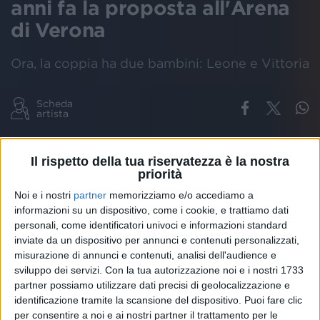
anni fa la proposta all'Arena
di Verona
Ora, la coppia ha due bambini: Leone e Vittoria
Scheda
artista
CHIARA FERRAGNI FIGLI
CHIARA FERRAGNI
FEDEZ ARENA DI VERON
Il rispetto della tua riservatezza è la nostra
priorità
Noi e i nostri
partner
memorizziamo e/o accediamo a
informazioni su un dispositivo, come i cookie, e trattiamo dati
Esattamente
4 anni fa
, il
6 maggio 2017
,
Federico
personali, come identificatori univoci e informazioni standard
Leonardo Lucia
(in arte
Fedez
) faceva la
proposta
inviate da un dispositivo per annunci e contenuti personalizzati,
di
matrimonio
a quella che, l'
1 settembre 2018
,
misurazione di annunci e contenuti, analisi dell'audience e
sarebbe diventata sua moglie:
Chiara Ferragni
.
sviluppo dei servizi.
Con la tua autorizzazione noi e i nostri 1733
partner possiamo utilizzare dati precisi di geolocalizzazione e
Un po' tutti ricorderanno ciò che è successo.
identificazione tramite la scansione del dispositivo. Puoi fare clic
per consentire a noi e ai nostri partner il trattamento per le