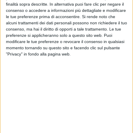
finalità sopra descritte. In alternativa puoi fare clic per negare il
Fedez
era all'
Arena
di
Verona
per il
concerto-
consenso o accedere a informazioni più dettagliate e modificare
evento
insieme a
J-Ax
: erano i tempi di
Comunisti
le tue preferenze prima di acconsentire.
Si rende noto che
col Rolex
.
alcuni trattamenti dei dati personali possono non richiedere il tuo
consenso, ma hai il diritto di opporti a tale trattamento. Le tue
Mentre era sul palco, davanti a migliaia di persone,
preferenze si applicheranno solo a questo sito web. Puoi
viene raggiunto da
Chiara
; canta un brano inedito,
modificare le tue preferenze o revocare il consenso in qualsiasi
Favorisca i sentimenti
, scritto appositamente per
momento tornando su questo sito e facendo clic sul pulsante
quel momento; si inginocchia; tira fuori l'
anello
e le
"Privacy" in fondo alla pagina web.
fa la fatidica domanda. Lei, come è oramai noto,
dice: "
Sì
".
Da allora dunque sono passati
4 anni
, durante i quali
si sono sposati (a
Noto
), è nato il primogenito
Leone
(il 19 marzo 2018) e la seconda figlia
Vittoria
(23 marzo 2021).
Fedez
ha ricordato questa ricorrenza sui social,
scrivendo: "
2017, esattamente 4 anni fa. Sembrava