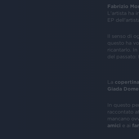
Fabrizio M
L'artista ha i
EP dell'artis
Il senso di o
questo ha vo
ricantarlo. I
del passato: 
La
copertin
Giada Dome
In questo pe
raccontato
a
mancano ovvi
amici
e ai
fa