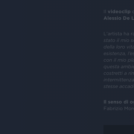
Il
videoclip
d
Alessio De 
L'artista ha 
stato il mio 
della loro vi
esistenza, l’
con il mio pl
questa ambie
costretti a r
intermittenz
stesse accad
Il senso di 
Fabrizio Moro