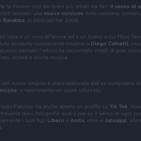
oro
fa rivivere uno dei brani più amati dai fan:
Il senso di 
nfatti lanciato una
nuova versione
della canzone, contenu
ta
Barabba
, pubblicato nel 2009.
gni cosa è un inno all'amore ed è un brano a cui Moro tien
luto produrlo nuovamente insieme a
Diego Calvetti
, ris
n questo periodo l'artista ha raccontato infatti di aver risc
foto, ricordi e anche musica.
a
del nuovo singolo è stata realizzata dall'ex compagna di
nicone
, e rappresenta un cuore stilizzato.
riodo Fabrizio ha anche aperto un profilo su
Tik Tok
, dov
ttraverso dieci fotografie qual è per lui il senso di ogni c
amente i suoi figli
Libero
e
Anita
, oltre ai
tatuaggi
, alla
n
.