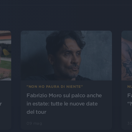
"NON HO PAURA DI NIENTE"
N
o
Fabrizio Moro sul palco anche
F
r
in estate: tutte le nuove date
“
del tour
09 mag
30