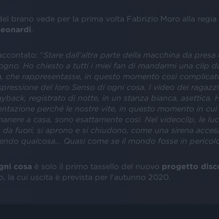
el brano vede per la prima volta Fabrizio Moro alla regia
Leonardi
.
raccontato: “
Stare dall’altra parte della macchina da pres
sogno. Ho chiesto a tutti i miei fan di mandarmi una clip 
ta, che rappresentasse, in questo momento così complicato
espressione del loro
Senso di ogni cosa
.
I video dei ragazz
ayback, registrato di notte, in un stanza bianca, asettica. 
ntazione perché le nostre vite, in questo momento in cui
imanere a casa, sono esattamente così. Nel videoclip, le lu
a da fuori, si aprono e si chiudono, come una sirena acce
endo qualcosa… Quasi come se il mondo fosse in pericol
ogni cosa
è solo il primo tassello del nuovo
progetto disc
, la cui uscita è prevista per l'autunno 2020.