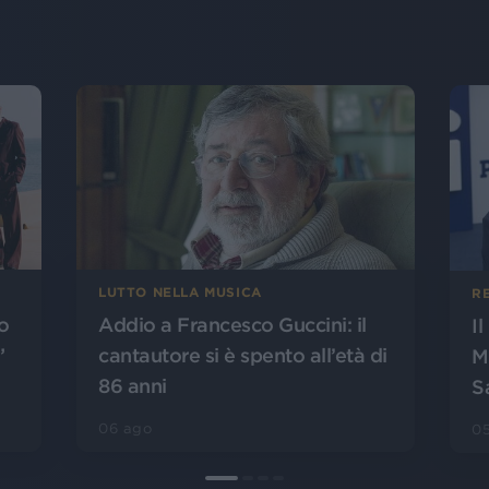
LUTTO NELLA MUSICA
R
o
Addio a Francesco Guccini: il
I
”
cantautore si è spento all’età di
M
86 anni
S
06 ago
0