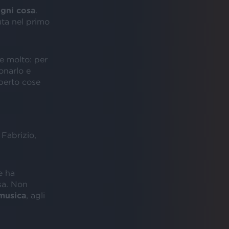
ogni cosa
.
ta nel primo
e molto: per
uonarlo e
operto cose
 Fabrizio,
e ha
osa. Non
musica
, agli