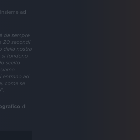
 insieme ad
a è da sempre
da 20 secondi
 della nostra
i si fondono
Ho scelto
 siamo
ci entrano ad
sa, come se
o
”.
ografico
di