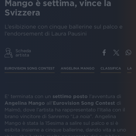
Mango è settima, vince la
Svizzera
L’esibizione con cinque ballerine sul palco e
l’endorsement di Laura Pausini
Scheda
artista
EUROVISION SONG CONTEST
ANGELINA MANGO
CLASSIFICA
LA N
E’ terminata con un
settimo posto
l’avventura di
Angelina Mango
all’
Eurovision Song Contest
di
Malmö, dove l’artista ha rappresentato l’Italia con il
brano vincitore di Sanremo “
La noia
”. Angelina
Mango è stata la 15esima a salire sul palco e si è
esibita insieme a cinque ballerine, dando vita a uno