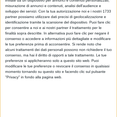
inviate da un dispositivo per annunci e contenuti personalizzati,
misurazione di annunci e contenuti, analisi dell'audience e
sviluppo dei servizi.
Con la tua autorizzazione noi e i nostri 1733
partner possiamo utilizzare dati precisi di geolocalizzazione e
identificazione tramite la scansione del dispositivo. Puoi fare clic
per consentire a noi e ai nostri partner il trattamento per le
finalità sopra descritte. In alternativa puoi fare clic per negare il
consenso o accedere a informazioni più dettagliate e modificare
le tue preferenze prima di acconsentire.
Si rende noto che
Un post condiviso da Eurovision Song Contest (@eurovision)
alcuni trattamenti dei dati personali possono non richiedere il tuo
consenso, ma hai il diritto di opporti a tale trattamento. Le tue
preferenze si applicheranno solo a questo sito web. Puoi
modificare le tue preferenze o revocare il consenso in qualsiasi
Nel corso della serata, per Angelina è arrivato anche
momento tornando su questo sito e facendo clic sul pulsante
un
messaggio
di sostegno da parte di
Laura Pausini
,
"Privacy" in fondo alla pagina web.
che nel 2022 è stata conduttrice dell’Eurovision
Song Contest a Torino: “
Quello che hai fatto è
straordinario. In un solo anno da Amici a Sanremo e
ora all’Eurovision… alla tua età! Sai da sempre che
non vedo l’ora di averti al mio fianco come voce
femminile nel mondo e ci stai già riuscendo!
Bravissima... Stai lavorando tantissimo (molto di più