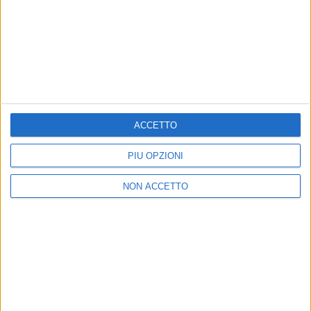
ACCETTO
PIÙ OPZIONI
NON ACCETTO
di
Simone Bernardi
© Riproduzione riservata
Ultime news
Vedi tutte