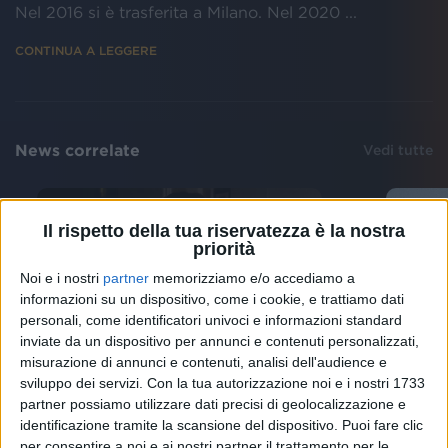
Nel 2016 si è trasferita a Milano. Nel 2020 ...
CONTINUA A LEGGERE
News correlate
Vedi tutte
Il rispetto della tua riservatezza è la nostra
priorità
Noi e i nostri
partner
memorizziamo e/o accediamo a
informazioni su un dispositivo, come i cookie, e trattiamo dati
personali, come identificatori univoci e informazioni standard
inviate da un dispositivo per annunci e contenuti personalizzati,
misurazione di annunci e contenuti, analisi dell'audience e
MARCO MENGONI E...
IL NU
sviluppo dei servizi.
Con la tua autorizzazione noi e i nostri 1733
Angelina Mango svela gli ospiti
Ange
partner possiamo utilizzare dati precisi di geolocalizzazione e
del tour con un cruciverba:
Mengo
identificazione tramite la scansione del dispositivo. Puoi fare clic
scopri tutte le soluzioni
nel v
per consentire a noi e ai nostri partner il trattamento per le