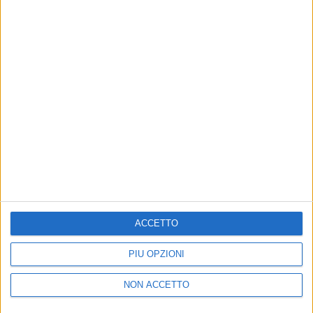
PHOTOGALLERY
ANGELINA MANGO A RADIO
ITALIA LIVE (PUNTATA DEL
01/03/2024)
19
FOTO
Discografia dell'artista
ACCETTO
PIÙ OPZIONI
NON ACCETTO