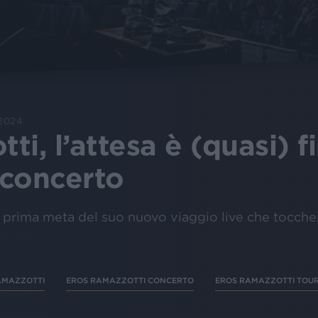
 2024
i, l’attesa è (quasi) fi
 concerto
rima meta del suo nuovo viaggio live che toccherà
AMAZZOTTI
EROS RAMAZZOTTI CONCERTO
EROS RAMAZZOTTI TOU