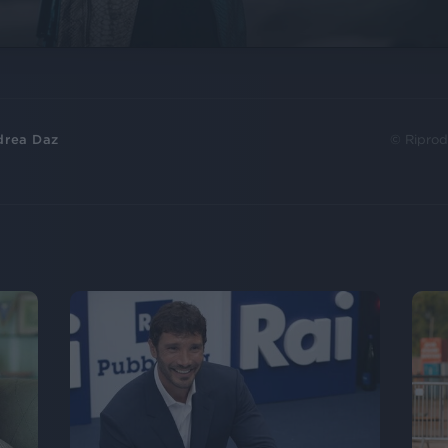
drea Daz
© Riprod