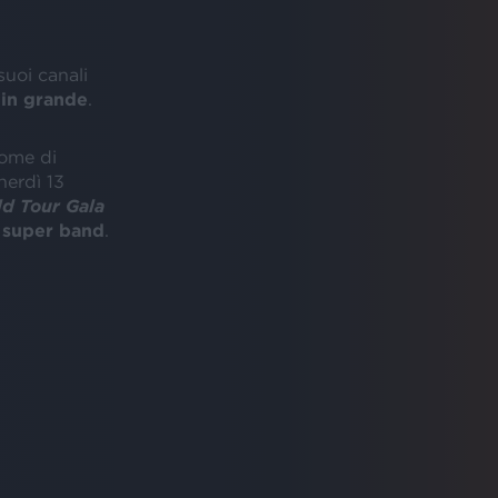
suoi canali
 in grande
.
Dome di
nerdì 13
d Tour Gala
a
super band
.