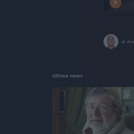
di
An
Ultime news