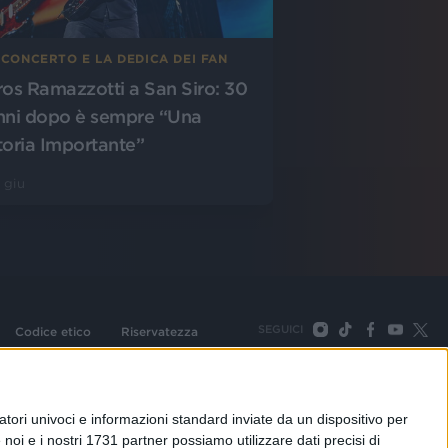
 CONCERTO E LA DEDICA DEI FAN
ros Ramazzotti a San Siro: 30
nni dopo è sempre “Una
toria Importante”
 giu
SEGUICI
Codice etico
Riservatezza
093 Cologno Monzese (Mi) |Tel. +39 02 254441 | Fax +39
TORNA SU
tori univoci e informazioni standard inviate da un dispositivo per
noi e i nostri 1731 partner possiamo utilizzare dati precisi di