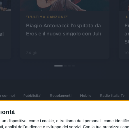
"L'ULTIMA CANZONE"
IL
Biagio Antonacci: l'ospitata da
E
Eros e il nuovo singolo con Juli
a
el
S
24 giu
10
a con noi
Pubblicita'
Regolamenti
Mobile
Radio Italia Tv
iorità
 opere dell'ingegno
Sede Amministrativa: Viale Europa 49, 20
dispositivo, come i cookie, e trattiamo dati personali, come identifica
i d'autore e dei diritti
02 25444220
, analisi dell'audience e sviluppo dei servizi.
Con la tua autorizzazione 