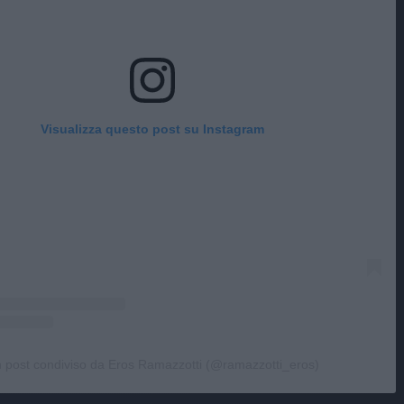
Visualizza questo post su Instagram
 post condiviso da Eros Ramazzotti (@ramazzotti_eros)