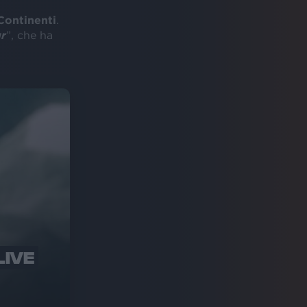
Continenti
.
ur
”, che ha
LIVE