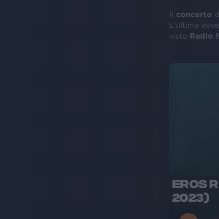
Il
concerto
d
L’ultima avv
visto
Radio I
EROS R
2023)