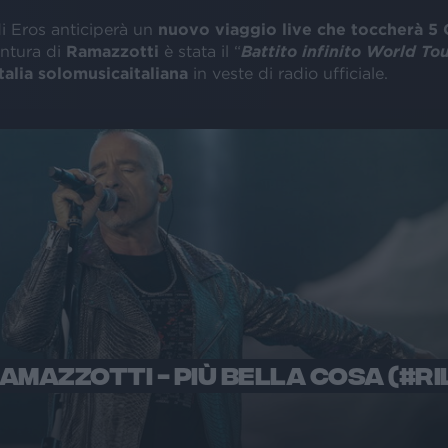
i Eros anticiperà un
nuovo viaggio live
che toccherà 5 
entura di
Ramazzotti
è stata il “
Battito infinito World To
talia solomusicaitaliana
in veste di radio ufficiale.
AMAZZOTTI - PIÙ BELLA COSA (#RI