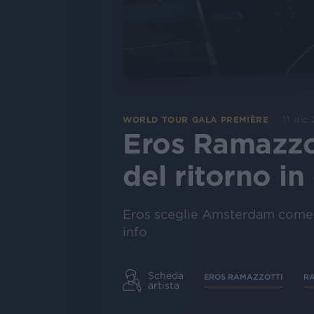
11 dic
WORLD TOUR GALA PREMIÈRE
Eros Ramazzott
del ritorno in
Eros sceglie Amsterdam come p
info
Scheda
EROS RAMAZZOTTI
R
artista