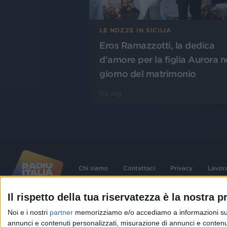
LE NOZZE IN SICILIA
Eros Ramazzotti, la dedica
d'amore per la figlia Aurora n
giorno del matrimonio
05 lug
Chi siamo
Contattaci
Privacy
Lavor
Il rispetto della tua riservatezza è la nostra pr
©
2026
RADIO ITALIA S.p.A. P.IVA 06832230152 | Tutti i diritti riservati. Per le
Noi e i nostri
partner
memorizziamo e/o accediamo a informazioni su un 
contenute nel sito sono stati assolti gli obblighi derivanti dalla normativa dei diritt
connessi.
annunci e contenuti personalizzati, misurazione di annunci e contenuti