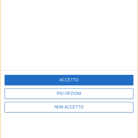
CONCERTO 2019 MILANO
13
FOTO
© Riproduzione riservata
ACCETTO
Ultime news
Vedi tutte
PIÙ OPZIONI
NON ACCETTO