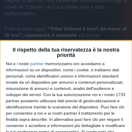
miglior video tra i Big sanremesi e primo posto per la
cover di “Caruso” di Lucio Dalla, con il voto
dell’orchestra.
Il disco esce oggi:
“Tribù Urbana è fuori da meno di
12 ore”, commenta il cantante
sui social
rivolgendosi ai fan, “Ho letto i vostri commenti e mi è
venuta voglia di salire sul tetto di qualche palazzo a
Il rispetto della tua riservatezza è la nostra
fare un concerto. Aspetta con ansia il tour di
priorità
dicembre. Voi nel frattempo le state imparando a
Noi e i nostri
partner
memorizziamo e/o accediamo a
memoria?”. “Mi avete preso a pugni con tutto questo
informazioni su un dispositivo, come i cookie, e trattiamo dati
affetto. Siete grandi” aggiunge su Twitter.
personali, come identificatori univoci e informazioni standard
inviate da un dispositivo per annunci e contenuti personalizzati,
misurazione di annunci e contenuti, analisi dell'audience e
sviluppo dei servizi.
Con la tua autorizzazione noi e i nostri 1733
“
Tribù urbana” arriva a 3 anni dall’ultimo album in
partner possiamo utilizzare dati precisi di geolocalizzazione e
studio, “Non Abbiamo Armi”
, ed evidenzia
identificazione tramite la scansione del dispositivo. Puoi fare clic
l’altissimo livello di scrittura dell’artista, sia quando
per consentire a noi e ai nostri partner il trattamento per le
dà voce ai sentimenti, sia quando racconta il mondo
finalità sopra descritte. In alternativa puoi fare clic per negare il
attraverso storie di vita, guardando negli occhi uno
consenso o accedere a informazioni più dettagliate e modificare
ad uno i componenti della “tribù urbana”, con
suoni
le tue preferenze prima di acconsentire.
Si rende noto che