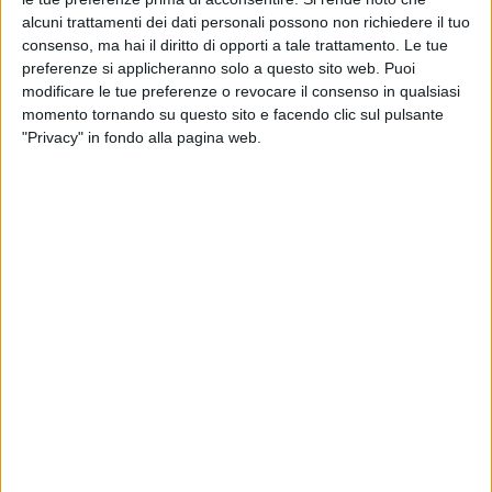
e parole che diventano i colori distintivi di questo
alcuni trattamenti dei dati personali possono non richiedere il tuo
nuovo progetto di Ermal Meta
.
consenso, ma hai il diritto di opporti a tale trattamento. Le tue
preferenze si applicheranno solo a questo sito web. Puoi
modificare le tue preferenze o revocare il consenso in qualsiasi
L’album contiene 11 canzoni inedite, tra cui “Un
momento tornando su questo sito e facendo clic sul pulsante
milione di cose da dirti”, con cui Ermal è stato in
"Privacy" in fondo alla pagina web.
gara al Festival di Sanremo 2021
, oltre ad
omaggiare Lucio Dalla nel giorno del suo
compleanno, il 4 marzo, insieme alla Napoli Mandolin
Orchestra con le note di “Caruso”.
Nei brani trovano spazio l'amore senza pregiudizi, le
“stelle cadenti”, il “destino universale” delle persone e
anche gli “invisibili”
.
Ecco la tracklist del disco
:
“Uno”, “Stelle cadenti”, “Un milione di cose da dirti”,
“Il destino universale”, “Nina e Sara”, “No
Satisfaction”, “Non bastano le mani”, “Un altro sole”,
“Gli invisibili”, “Vita da fenomeni”, “Un po’ di pace”.